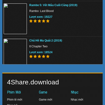
Thiên Nga Bóng Đêm S01 2022 - Eve
Rambo 5: Vết Máu Cuối Cùng (2019)
Lượt xem: 137179
Rambo: Last Blood
Lượt xem: 19227
Memory 2022 - Hồi Ức Sát Thủ
Chú Hề Ma Quái 2 (2019)
Lượt xem: 152112
It Chapter Two
Lượt xem: 18524
Beast 2022 - Quái Thú
Biệt Đội Siêu Anh Hùng: Hồi Kết (2019)
Lượt xem: 150305
4Share.download
Avengers: Endgame
Lượt xem: 17480
Phim Mới
Game
Nhạc
Phim lẻ mới
Game mới
Nhạc mới