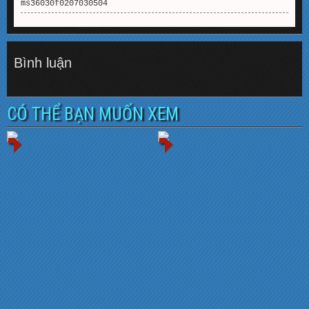
ms36030f0207030504
Bình luận
CÓ THỂ BẠN MUỐN XEM