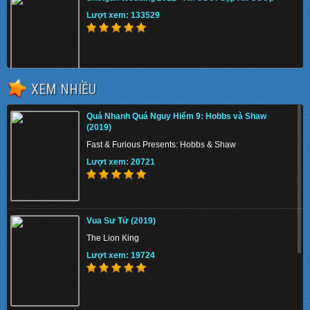
Lượt xem: 133529
XEM NHIỀU
The Tiger Rising 2022 - Con Cọp Trỗi Dậy
Quá Nhanh Quá Nguy Hiểm 9: Hobbs và Shaw
Lượt xem: 140647
(2019)
Fast & Furious Presents: Hobbs & Shaw
Lượt xem: 20721
The Union 2024 - Liên minh tuyệt mật
Vua Sư Tử (2019)
Lượt xem: 159823
The Lion King
Lượt xem: 19724