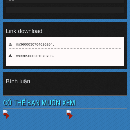
Link download
ms3600030704020204.
ms3305060201070703.
Bình luận
CÓ THỂ BẠN MUỐN XEM