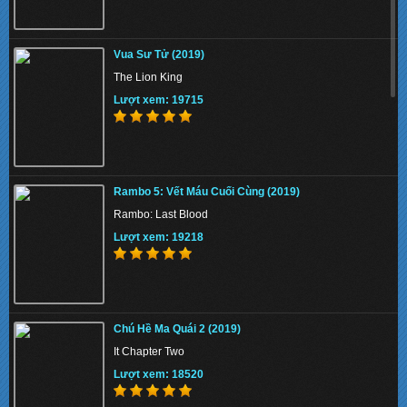
The Union 2024 - Liên minh tuyệt mật
Vua Sư Tử (2019)
Lượt xem: 144991
The Lion King
Lượt xem: 19715
Thiên Nga Bóng Đêm S01 2022 - Eve
Rambo 5: Vết Máu Cuối Cùng (2019)
Lượt xem: 142092
Rambo: Last Blood
Lượt xem: 19218
Memory 2022 - Hồi Ức Sát Thủ
Chú Hề Ma Quái 2 (2019)
Lượt xem: 152198
It Chapter Two
Lượt xem: 18520