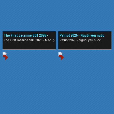
The First Jasmine S01 2026 -
Patriot 2026 - Người yêu nước
Mạc Ly
The First Jasmine S01 2026 - Mac Ly
Patriot 2026 - Nguoi yeu nuoc
.
.