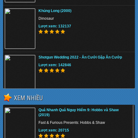
Khủng Long (2000)
Dinosaur
Lượt xem: 132137
Shotgun Wedding 2022 - Ăn Cưới Gặp Ăn Cướp
Lượt xem: 142846
XEM NHIỀU
The Tiger Rising 2022 - Con Cọp Trỗi Dậy
Quá Nhanh Quá Nguy Hiểm 9: Hobbs và Shaw
Lượt xem: 144176
(2019)
Fast & Furious Presents: Hobbs & Shaw
Lượt xem: 20715