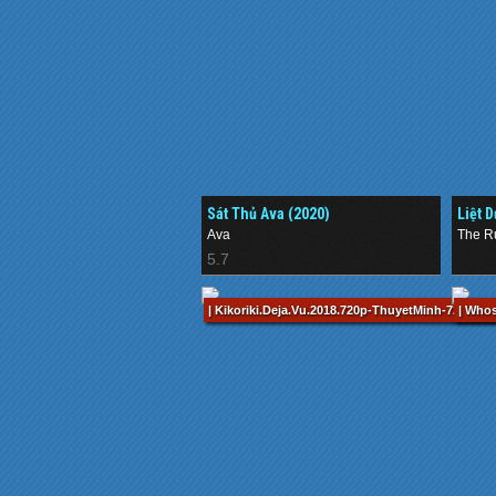
Sát Thủ Ava (2020)
Liệt 
Ava
The R
5.7
.
| Kikoriki.Deja.Vu.2018.720p-ThuyetMinh-720p.mp
| Who