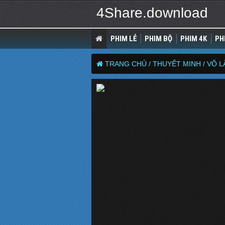
4Share.download
PHIM LẺ
PHIM BỘ
PHIM 4K
PH
TRANG CHỦ /
THUYẾT MINH /
VÕ L