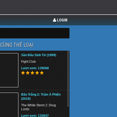
LOGIN
CÙNG THỂ LOẠI
Sàn Đấu Sinh Tử (1999)
Fight Club
Lượt xem: 139068
Bão Trắng 2: Trùm Á Phiện
(2019)
The White Storm 2: Drug
Lords
Lượt xem: 130847