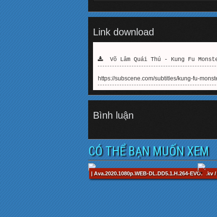
Link download
Võ Lâm Quái Thú - Kung Fu Monste
https://subscene.com/subtitles/kung-fu-mons
Bình luận
CÓ THỂ BẠN MUỐN XEM
| Ava.2020.1080p.WEB-DL.DD5.1.H.264-EVO.mkv /