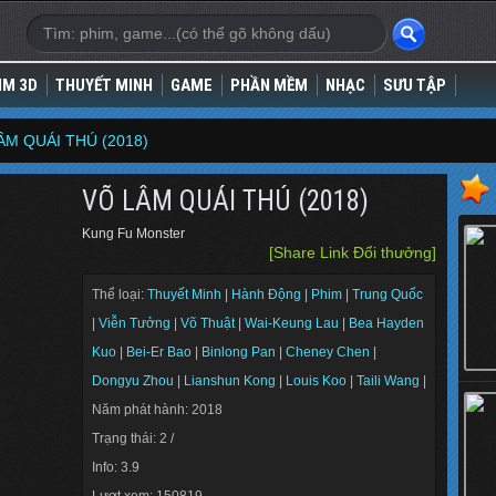
IM 3D
THUYẾT MINH
GAME
PHẦN MỀM
NHẠC
SƯU TẬP
ÂM QUÁI THÚ (2018)
VÕ LÂM QUÁI THÚ (2018)
Kung Fu Monster
[Share Link Đổi thưởng]
Thể loại:
Thuyết Minh
|
Hành Động
|
Phim
|
Trung Quốc
|
Viễn Tưởng
|
Võ Thuật
|
Wai-Keung Lau
|
Bea Hayden
Kuo
|
Bei-Er Bao
|
Binlong Pan
|
Cheney Chen
|
Dongyu Zhou
|
Lianshun Kong
|
Louis Koo
|
Taili Wang
|
Năm phát hành: 2018
Trạng thái: 2 /
Info: 3.9