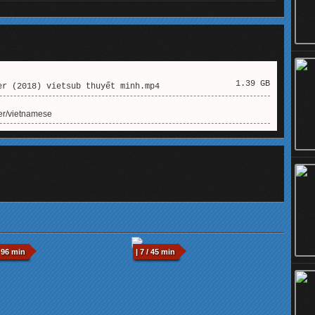
1.39 GB
r (2018) vietsub thuyết minh.mp4
ter/vietnamese
 96 min
| 7 / 45 min