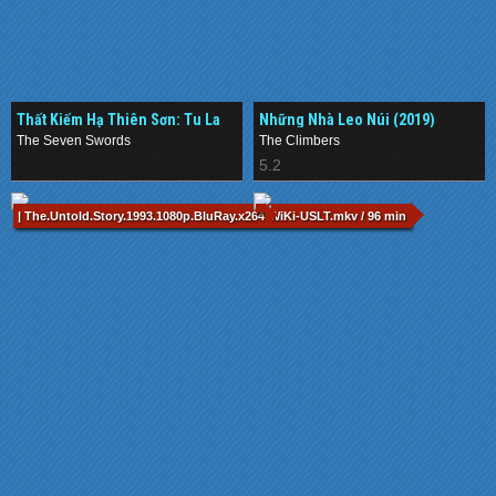
Thất Kiếm Hạ Thiên Sơn: Tu La
Những Nhà Leo Núi (2019)
Nhãn (2019)
The Seven Swords
The Climbers
.
5.2
| The.Untold.Story.1993.1080p.BluRay.x264-WiKi-USLT.mkv / 96 min