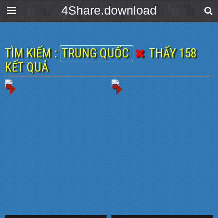
4Share.download
TÌM KIẾM :
TRUNG QUỐC
THẤY 158
KẾT QUẢ