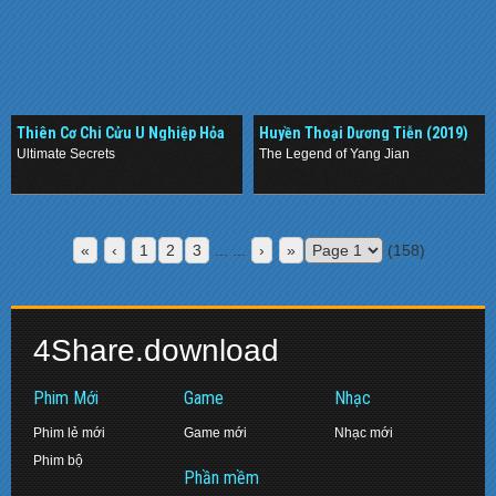
Thiên Cơ Chi Cửu U Nghiệp Hỏa
Huyền Thoại Dương Tiễn (2019)
(2019)
Ultimate Secrets
The Legend of Yang Jian
.
.
«
‹
1
2
3
... ...
›
»
(158)
4Share.download
Phim Mới
Game
Nhạc
Phim lẻ mới
Game mới
Nhạc mới
Phim bộ
Phần mềm