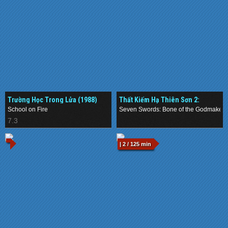
Trường Học Trong Lửa (1988)
Thất Kiếm Hạ Thiên Sơn 2:
Phong Thần Cốt (2019)
School on Fire
Seven Swords: Bone of the Godmaker
7.3
.
| 2 / 125 min