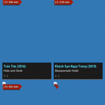
| 3 / 105 min
| 2 / 133 min
Trốn Tìm (2016)
Khách Sạn Ngụy Trang (2019)
Hide and Seek
Masquerade Hotel
5.9
6.3
| 4 / 101 min