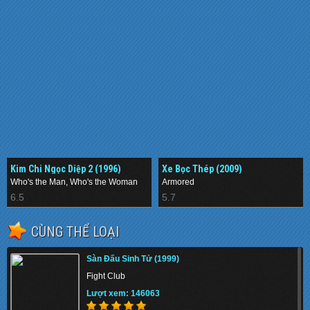
Kim Chi Ngọc Diệp 2 (1996)
Xe Bọc Thép (2009)
Who's the Man, Who's the Woman
Armored
6.5
5.7
CÙNG THỂ LOẠI
Sàn Đấu Sinh Tử (1999)
Fight Club
Lượt xem: 146063