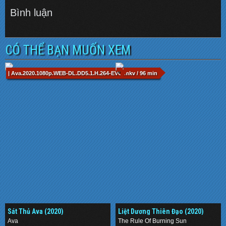
Bình luận
CÓ THỂ BẠN MUỐN XEM
| Ava.2020.1080p.WEB-DL.DD5.1.H.264-EVO.mkv / 96 min
Sát Thủ Ava (2020)
Liệt Dương Thiên Đạo (2020)
Ava
The Rule Of Burning Sun