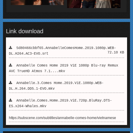
Link download
5d80466cbbf65.AnnabelleComesHome.2019.1080p.WEB-
72.10 KB
DL.H264.AC3-EVO.srt
Annabelle Comes Home 2019 ViE 1080p Blu-ray Remux
AVC TrueHD Atmos 7.1....mkv
Annabelle.3.Comes Home.2019.ViE.1080p.WEB-
DL.H.264.DD5.1-EVO.mkv
Annabelle.Comes.Home.2019.ViE.720p.BluRay.DTS-
ES.x264-Whales.mkv
https://subscene.com/subtitles/annabelle-comes-home/vietnamese