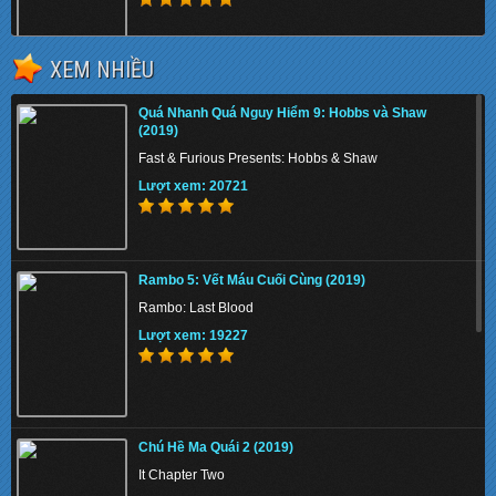
XEM NHIỀU
Quá Nhanh Quá Nguy Hiểm 9: Hobbs và Shaw
(2019)
Quá Nhanh Quá Nguy Hiểm 9: Hobbs và Shaw
(2019)
Fast & Furious Presents: Hobbs & Shaw
Fast & Furious Presents: Hobbs & Shaw
Lượt xem: 20721
Lượt xem: 20721
Phi Vụ Nữ Quyền (2019)
Rambo 5: Vết Máu Cuối Cùng (2019)
Miss & Mrs. Cops
Rambo: Last Blood
Lượt xem: 152257
Lượt xem: 19227
Tứ Đại Danh Bổ 3 (2014)
Chú Hề Ma Quái 2 (2019)
The Four 3 / Si Da Ming Bu 3
It Chapter Two
Lượt xem: 131457