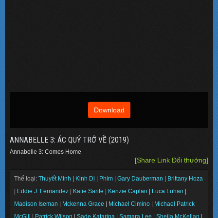
Download
ANNABELLE 3: ÁC QUỶ TRỞ VỀ (2019)
Annabelle 3: Comes Home
[Share Link Đổi thưởng]
Thể loại:
Thuyết Minh
|
Kinh Dị
|
Phim
|
Gary Dauberman
|
Brittany Hoza
|
Eddie J. Fernandez
|
Katie Sarife
|
Kenzie Caplan
|
Luca Luhan
|
Madison Iseman
|
Mckenna Grace
|
Michael Cimino
|
Michael Patrick
McGill
|
Patrick Wilson
|
Sade Katarina
|
Samara Lee
|
Sheila McKellan
|