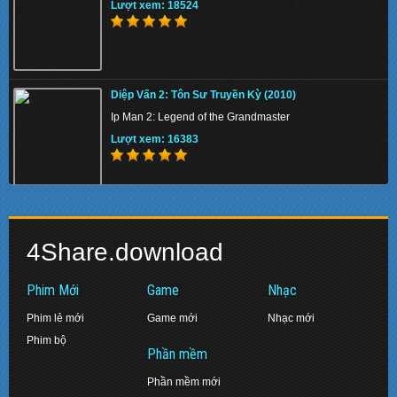
Lượt xem: 18524
KungFu Mạc Chược 4: Nữ Thần (2019)
Diệp Vấn 2: Tôn Sư Truyền Kỳ (2010)
Kung Fu Mahjong Goddess
Ip Man 2: Legend of the Grandmaster
Lượt xem: 150172
Lượt xem: 16383
Người Trong Giang Hồ 2: Ông Trùm Mới (2018)
Long Ấn Cơ Mật (2019)
Gatao 2: Rise of the King
4Share.download
Journey to China: The Mystery of Iron Mask
Lượt xem: 154507
Lượt xem: 139119
Phim Mới
Game
Nhạc
Phim lẻ mới
Game mới
Nhạc mới
Phim bộ
Chú Hề Ma Quái (2017)
Phần mềm
Bão Trắng 2: Trùm Á Phiện (2019)
It
Phần mềm mới
The White Storm 2: Drug Lords
Lượt xem: 154155