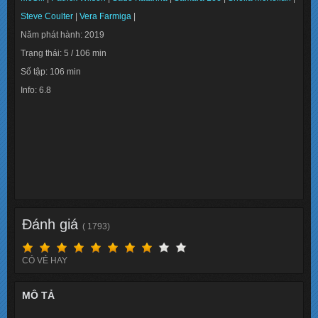
Steve Coulter
|
Vera Farmiga
|
Năm phát hành: 2019
Trạng thái: 5 / 106 min
Số tập: 106 min
Info: 6.8
Lượt xem: 145907
Đánh giá
( 1793)
CÓ VẺ HAY
MÔ TẢ