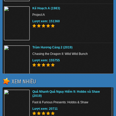
Kế Hoạch A (1983)
Project A
Lượt xem: 151360
Trùm Hương Cảng 2 (2019)
Chasing the Dragon II: Wild Wild Bunch
Lượt xem: 155755
XEM NHIỀU
Quá Nhanh Quá Nguy Hiểm 9: Hobbs và Shaw
(2019)
Quá Nhanh Quá Nguy Hiểm 9: Hobbs và Shaw
(2019)
Fast & Furious Presents: Hobbs & Shaw
Fast & Furious Presents: Hobbs & Shaw
Lượt xem: 20711
Lượt xem: 20711