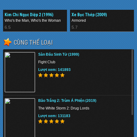
Kim Chi Ngọc Diệp 2 (1996)
Xe Bọc Thép (2009)
Who's the Man, Who's the Woman
Armored
6.5
5.7
CÙNG THỂ LOẠI
Sàn Đấu Sinh Tử (1999)
Fight Club
Lượt xem: 141893
Bão Trắng 2: Trùm Á Phiện (2019)
The White Storm 2: Drug Lords
Lượt xem: 131183