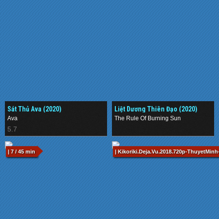
Sát Thủ Ava (2020)
Liệt Dương Thiên Đạo (2020)
Ava
The Rule Of Burning Sun
5.7
.
| 7 / 45 min
| Kikoriki.Deja.Vu.2018.720p-ThuyetMinh