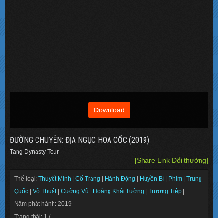
Download
ĐƯỜNG CHUYÊN: ĐỊA NGỤC HOA CỐC (2019)
Tang Dynasty Tour
[Share Link Đổi thưởng]
Thể loại:
Thuyết Minh
|
Cổ Trang
|
Hành Động
|
Huyền Bí
|
Phim
|
Trung
Quốc
|
Võ Thuật
|
Cường Vũ
|
Hoàng Khải Tường
|
Trương Tiệp
|
Năm phát hành: 2019
Trạng thái: 1 /