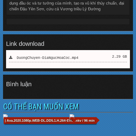
dụng đầu óc và tư tưởng của mình, tạo ra vũ khí thủy chuẩn, đại
chiến Đậu Yên Sơn, cứu cả Vương triều Lý Đường
Link download
2.29 GB
DuongChuyen-DiaNgucHoaCoc.mp4
Bình luận
CÓ THỂ BẠN MUỐN XEM
| Ava.2020.1080p.WEB-DL.DD5.1.H.264-EVO.mkv / 96 min