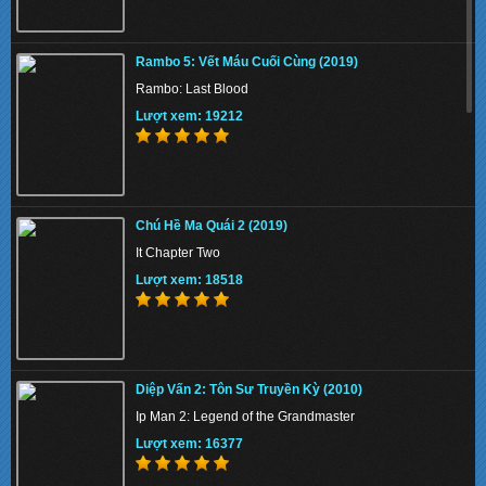
Phi Vụ Nữ Quyền (2019)
Rambo 5: Vết Máu Cuối Cùng (2019)
Miss & Mrs. Cops
Rambo: Last Blood
Lượt xem: 138430
Lượt xem: 19212
Tứ Đại Danh Bổ 3 (2014)
Chú Hề Ma Quái 2 (2019)
The Four 3 / Si Da Ming Bu 3
It Chapter Two
Lượt xem: 154396
Lượt xem: 18518
KungFu Mạc Chược 4: Nữ Thần (2019)
Diệp Vấn 2: Tôn Sư Truyền Kỳ (2010)
Kung Fu Mahjong Goddess
Ip Man 2: Legend of the Grandmaster
Lượt xem: 137869
Lượt xem: 16377