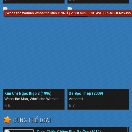
| Whos the Woman Whos the Man 1996 HKG Blu-ray 1080P AVC LPCM 2.0-Max.iso /
| 2 / 88 min
Kim Chi Ngọc Diệp 2 (1996)
Xe Bọc Thép (2009)
Who's the Man, Who's the Woman
Armored
6.5
5.7
CÙNG THỂ LOẠI
Cuộc Chiến Chống Pha-Ra-Ông (2014)