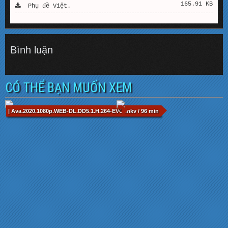
165.91 KB
Phụ đề Việt.
Bình luận
CÓ THỂ BẠN MUỐN XEM
| Ava.2020.1080p.WEB-DL.DD5.1.H.264-EVO.mkv / 96 min