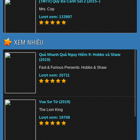
[TMTV] Qúy Bà Cảnh Sát 2 (2015–)
Mrs. Cop
Lượt xem: 133997
XEM NHIỀU
Chiến Binh Puli (2015)
Quá Nhanh Quá Nguy Hiểm 9: Hobbs và Shaw
Puli
(2019)
Lượt xem: 138859
Fast & Furious Presents: Hobbs & Shaw
Lượt xem: 20711
Kẻ Cắp Tia Chớp: Biển Quái Vật (2013)
Vua Sư Tử (2019)
Percy Jackson: Sea of Monsters
The Lion King
Lượt xem: 137555
Lượt xem: 19708