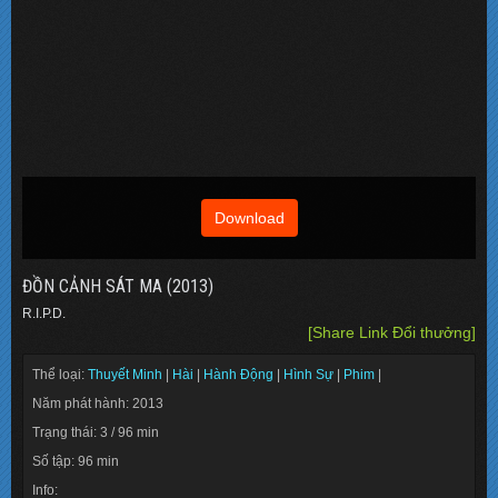
Download
ĐỒN CẢNH SÁT MA (2013)
R.I.P.D.
[Share Link Đổi thưởng]
Thể loại:
Thuyết Minh
|
Hài
|
Hành Động
|
Hình Sự
|
Phim
|
Năm phát hành: 2013
Trạng thái: 3 / 96 min
Số tập: 96 min
Info: