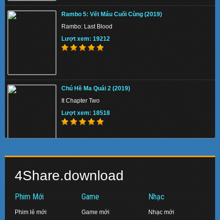
Tình Sử Jang Ok Jung ()
Rambo 5: Vết Máu Cuối Cùng (2019)
Jang Ok Jung Live for love - SBS
Rambo: Last Blood
Lượt xem: 130365
Lượt xem: 19212
Trước Lúc Nửa Đêm ()
Chú Hề Ma Quái 2 (2019)
Before Midnight
It Chapter Two
Lượt xem: 156016
Lượt xem: 18518
Siêu Anh Hùng 2 (2013)
Biệt Đội Siêu Anh Hùng: Hồi Kết (2019)
Kick-Ass 2
4Share.download
Avengers: Endgame
Lượt xem: 137391
Lượt xem: 17464
Phim Mới
Game
Nhạc
Phim lẻ mới
Game mới
Nhạc mới