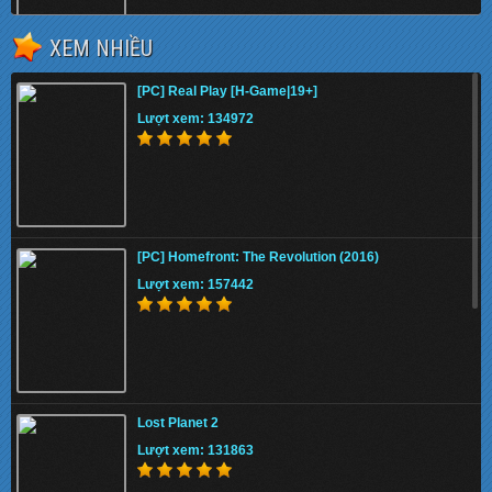
XEM NHIỀU
Fifa 13 Internal
[PC] Real Play [H-Game|19+]
Lượt xem: 150472
Lượt xem: 134972
Download STAR WARS Jedi: Fallen Order (Full
DLC) Cr@ck
[PC] Homefront: The Revolution (2016)
Lượt xem: 157290
Lượt xem: 157442
Sekiro™: Shadows Die Twice v1.04 Việt hóa
Lost Planet 2
Lượt xem: 138021
Lượt xem: 131863