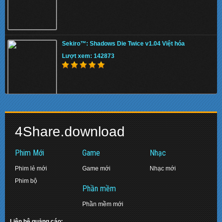
PES 2019 SMoKE Patch EXECO – Patch PES
2019 mới nhất
Sekiro™: Shadows Die Twice v1.04 Việt hóa
Lượt xem: 144734
Lượt xem: 142873
Fishing: Barents Sea
[PC] Devil May Cry 4: Special Edition
Lượt xem: 152338
(Action/2015)
4Share.download
Lượt xem: 139017
Phim Mới
Game
Nhạc
Phim lẻ mới
Game mới
Nhạc mới
Phim bộ
ASTRONEER Update.v1.0.15
Phần mềm
[PC] PES 2016 – Pro Evolution Soccer 2016
Lượt xem: 136624
(2015)
Phần mềm mới
Lượt xem: 152403
Liên hệ quảng cáo: