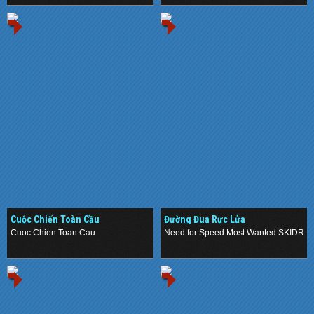
Cuộc Chiến Toàn Cầu
Đường Đua Rực Lửa
Cuoc Chien Toan Cau
Need for Speed Most Wanted SKIDRO
.
.