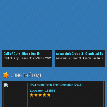
Call of Duty : Black Ops II-
Assassin’s Creed 3 : Giành Lại Tự
SKIDROW (2012)
Do
Call of Duty : Black Ops II-SKIDROW (2012)
Assassin’s Creed 3 : Gianh Lai Tu Do
.
.
CÙNG THỂ LOẠI
[PC] Homefront: The Revolution (2016)
Lượt xem: 158585