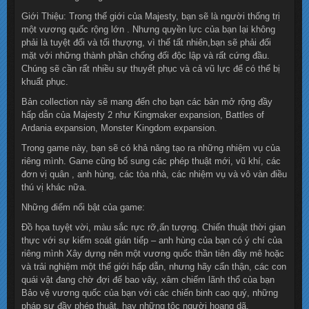
Giới Thiệu: Trong thế giới của Majesty, bạn sẽ là người thống trị
một vương quốc rộng lớn . Nhưng quyền lực của bạn lại không
phải là tuyệt đối và tối thượng, vì thế tất nhiên,bạn sẽ phải đối
mặt với những thành phần chống đối độc lập và rất cứng đầu.
Chúng sẽ cần rất nhiều sự thuyết phục và cả vũ lực để có thể bị
khuất phục.
Bản collection này sẽ mang đến cho bạn các bản mở rộng đầy
hấp dẫn của Majesty 2 như Kingmaker expansion, Battles of
Ardania expansion, Monster Kingdom expansion.
Trong game này, bạn sẽ có khả năng tạo ra những nhiệm vụ của
riêng mình. Game cũng bổ sung các phép thuật mới, vũ khí, các
đơn vị quân , anh hùng, các tòa nhà, các nhiệm vụ và vô vàn điều
thú vị khác nữa.
Những điểm nổi bật của game:
Đồ họa tuyệt vời, màu sắc rực rỡ,ấn tượng. Chiến thuật thời gian
thực với sự kiểm soát gián tiếp – anh hùng của bạn có ý chí của
riêng mình Xây dựng nên một vương quốc thần tiên đầy mê hoặc
và trải nghiệm một thế giới hấp dẫn, nhưng hãy cẩn thận, các con
quái vật đang chờ đợi để bao vây, xâm chiếm lãnh thổ của bạn
Bảo vệ vương quốc của bạn với các chiến binh cao quý, những
pháp sư đầy phép thuật, hay những tộc người hoang dã.