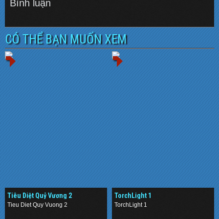
Bình luận
CÓ THỂ BẠN MUỐN XEM
Tiêu Diệt Quỷ Vương 2
TorchLight 1
Tieu Diet Quy Vuong 2
TorchLight 1
.
.