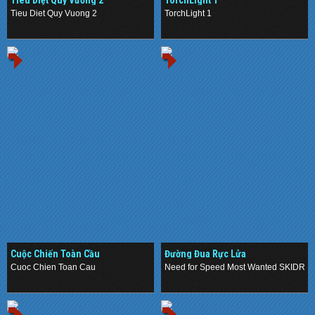
Tieu Diet Quy Vuong 2
TorchLight 1
.
.
Cuộc Chiến Toàn Cầu
Đường Đua Rực Lửa
Cuoc Chien Toan Cau
Need for Speed Most Wanted SKIDRO
.
.