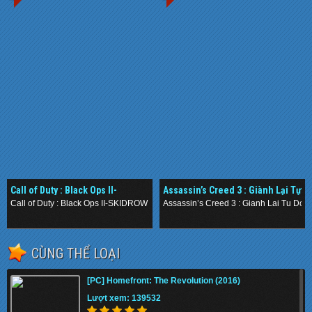
Call of Duty : Black Ops II-
Assassin’s Creed 3 : Giành Lại Tự
SKIDROW (2012)
Do
Call of Duty : Black Ops II-SKIDROW (2012)
Assassin’s Creed 3 : Gianh Lai Tu Do
.
.
CÙNG THỂ LOẠI
[PC] Homefront: The Revolution (2016)
Lượt xem: 139532