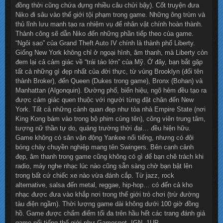
đồng thời cũng chứa đựng nhiều câu chửi bậy). Cốt truyện đưa
Niko đi sâu vào thế giới tội phạm trong game. Những ông trùm và
thủ lĩnh lưu manh tạo ra nhiệm vụ để nhân vật chính hoàn thành.
Thành công sẽ dẫn Niko đến những phần tiếp theo của game.
“Ngôi sao” của Grand Theft Auto IV chính là thành phố Liberty.
Giống New York không chỉ ở ngoại hình, âm thanh, mà Liberty còn
đem lại cả cảm giác về “trái táo lớn” của Mỹ. Ở đây, bạn bắt gặp
tất cả những gì đẹp nhất của đời thực, từ vùng Brooklyn (đổi tên
thành Broker), đến Queen (Dukes trong game), Bronx (Bohan) và
Manhattan (Algonquin). Đường phố, biển hiệu, ngõ hẻm đều tạo ra
được cảm giác quen thuộc với người từng đặt chân đến New
York. Tất cả những cảnh quan đẹp như tòa nhà Empire State (nơi
King Kong bám vào trong bộ phim cùng tên), công viên trung tâm,
tượng nữ thần tự do, quảng trường thời đại… đều hiện hữu.
Game không có sân vận động Yankee nổi tiếng, nhưng có đội
bóng chày chuyền nghiệp mang tên Swingers. Bên cạnh cảnh
đẹp, âm thanh trong game cũng không có gì để bạn chê trách khi
radio, máy nghe nhạc lúc nào cũng sẵn sàng chờ bạn bật lên
trong bất cứ chiếc xe nào vừa đánh cắp. Từ jazz, rock
alternative, salsa đến metal, reggae, hip-hop… có đến cả kho
nhạc được đưa vào khắp nơi trong thế giới trò chơi (trừ đường
tàu điện ngầm). Thời lượng game dài không dưới 100 giờ đồng
hồ. Game được chấm điểm tối đa trên hầu hết các trang đánh giá
game nổi tiếng thế giới như Gamespot, IGN, 1UP…