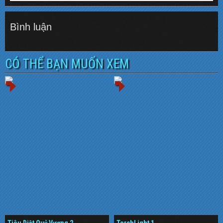
Bình luận
CÓ THỂ BẠN MUỐN XEM
Tiêu Diệt Quỷ Vương 2
TorchLight 1