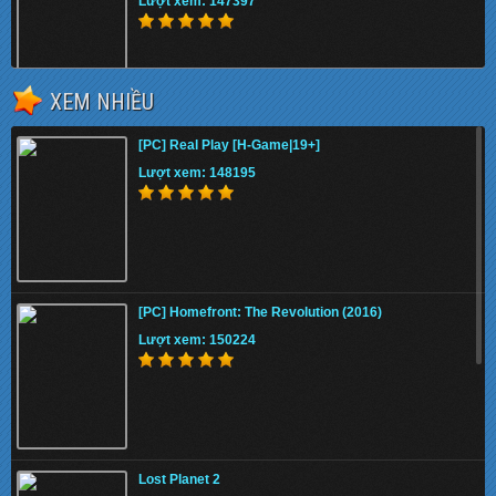
Lượt xem: 147397
XEM NHIỀU
Fifa 13 Internal
[PC] Real Play [H-Game|19+]
Lượt xem: 151602
Lượt xem: 148195
Download STAR WARS Jedi: Fallen Order (Full
DLC) Cr@ck
[PC] Homefront: The Revolution (2016)
Lượt xem: 139398
Lượt xem: 150224
Sekiro™: Shadows Die Twice v1.04 Việt hóa
Lost Planet 2
Lượt xem: 153459