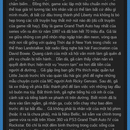
châm biếm… Đồng thời, game xác lập một tiêu chuẩn mới cho
thể loại giải trí tương tác khi nhân vật có thể làm bất cứ điều gì
mình muốn, đi bất cứ đâu trong thành phố Liberty mà không bị bó
hẹp trong các cốt truyện hay thắt mở nút nào đó (dù cốt truyện
của game rất hay). Đây là game Grand Theft Auto hay nhất của
series vốn ra đời từ năm 1997 và đã bán hết 70 triệu đĩa. Gã lái
xe giữa những con phố nhộn nhịp ngập tràn đèn neon, vòng qua
một nơi rất giống với quảng Thời đại ở New York trong chiếc xe
thể thao Landstalker, bật radio lắng nghe bài hát Fascination của
David Bowie. Quang cảnh của một xã hội văn minh làm gã quên đi
phi vụ chuẩn bị tiến hành… Dần dà, gã cảm thấy chán nản và
quyết định thực hiện một vụ “mượn tạm” xe hơi đắt tiền của
người đi đường… Gã gặp ông bạn gốc Phi thích mặc quần tụt
Little Jacob trước khi vào quán tấu hài góc phố để nghe những
mẫu chuyện cười của MC người Anh Ricky Gervais. Sau đó, gã
lái xe thẳng về phía Bắc thành phố để làm việc với những tay đầu
sỏ buôn ma túy. Bất thình lình, gã nghe tiếng hú còi inh ỏi của
cảnh sát và tiếng bánh xe phanh rít trên đường. Biết mình đã bị
đưa vào tầm ngắm, gã nhấn ga, cuộc trốn chạy như bao đêm
trước đó lại bắt đầu… Gã không phải là nhân vật của một bộ phim
(hoặc ít ra là chưa phải), mà là Niko Bellic, kẻ sắm vai chính trong
game vừa ra mắt trên Xbox 360 và PS3 Grand Theft Auto IV của
Rockstar. Đó chỉ là một đêm bình thường trong cuộc sống của