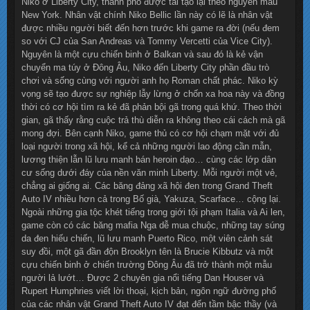
Niko ở Liberty City, thành phố được tái tạo lại theo nguyên mẫu
New York. Nhân vật chính Niko Bellic lần này có lẽ là nhân vật
được nhiều người biết đến hơn trước khi game ra đời (nếu đem
so với CJ của San Andreas và Tommy Vercetti của Vice City).
Nguyên là một cựu chiến binh ở Balkan và sau đó là kẻ vận
chuyển ma túy ở Đông Âu, Niko đến Liberty City phần đầu trò
chơi và sống cùng với người anh họ Roman chất phác. Niko kỳ
vọng sẽ tạo được sự nghiệp lẫy lừng ở chốn xa hoa này và đồng
thời có cơ hội tìm ra kẻ đã phản bội gã trong quá khứ. Theo thời
gian, gã thấy rằng cuộc trả thù diễn ra không theo cái cách mà gã
mong đợi. Bên cạnh Niko, game thủ có cơ hội chạm mặt với đủ
loại người trong xã hội, kể cả những người lao động cần mẫn,
lương thiện lẫn lũ lưu manh bán heroin dạo… cùng các lớp dân
cư sống dưới đáy của nền văn minh Liberty. Mỗi người một vẻ,
chẳng ai giống ai. Các băng đảng xã hội đen trong Grand Theft
Auto IV nhiều hơn cả trong Bố già, Yakuza, Scarface… cộng lại.
Ngoài những gia tộc khét tiếng trong giới tội phạm Italia và Ai len,
game còn có các băng mafia Nga dễ mua chuộc, những tay súng
da đen hiếu chiến, lũ lưu manh Puerto Rico, một viên cảnh sát
suy đồi, một gã đần độn Brooklyn tên là Brucie Kibbutz và một
cựu chiến binh ở chiến trường Đông Âu đã trở thành một mẫu
người lả lướt… Được 2 chuyên gia nổi tiếng Dan Houser và
Rupert Humphries viết lời thoại, kịch bản, ngôn ngữ đường phố
của các nhân vật Grand Theft Auto IV đạt đến tầm bậc thầy (và