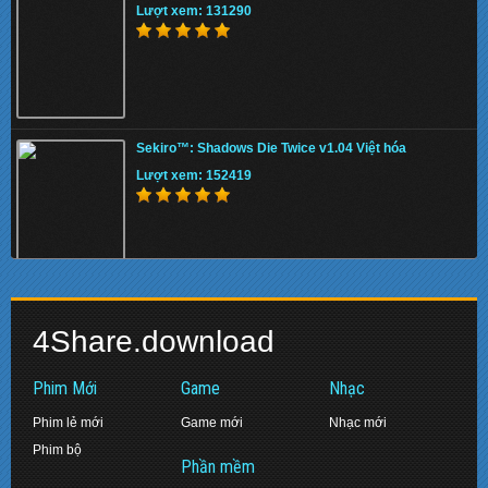
Lượt xem: 131290
PES 2019 SMoKE Patch EXECO – Patch PES
2019 mới nhất
Sekiro™: Shadows Die Twice v1.04 Việt hóa
Lượt xem: 137593
Lượt xem: 152419
Fishing: Barents Sea
[PC] Devil May Cry 4: Special Edition
Lượt xem: 149284
(Action/2015)
4Share.download
Lượt xem: 146229
Phim Mới
Game
Nhạc
Phim lẻ mới
Game mới
Nhạc mới
Phim bộ
ASTRONEER Update.v1.0.15
Phần mềm
[PC] PES 2016 – Pro Evolution Soccer 2016
Lượt xem: 130216