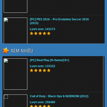
[PC] PES 2016 – Pro Evolution Soccer 2016
(2015)
Lượt xem: 143173
XEM NHIỀU
Fifa 13 Internal
[PC] Real Play [H-Game|19+]
Lượt xem: 150911
Lượt xem: 133152
Download STAR WARS Jedi: Fallen Order (Full
DLC) Cr@ck
Call of Duty : Black Ops II-SKIDROW (2012)
Lượt xem: 144374
Lượt xem: 150489