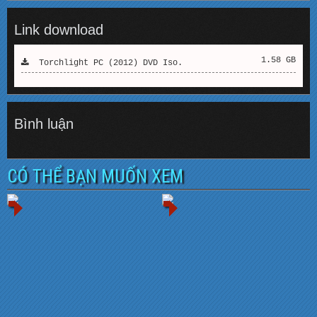
Link download
1.58 GB
Torchlight PC (2012) DVD Iso.
Bình luận
CÓ THỂ BẠN MUỐN XEM