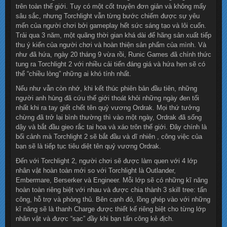
trên toàn thế giới. Tuy có một cốt truyện đơn giản và không mấy
sâu sắc, nhưng Torchlight vẫn từng bước chiếm được sự yêu
mến của người chơi bởi gameplay hết sức sáng tạo và lôi cuốn.
Trải qua 3 năm, một quãng thời gian khá dài để hãng sản xuất tiếp
thu ý kiến của người chơi và hoàn thiện sản phẩm của mình. Và
như đã hứa, ngày 20 tháng 9 vừa rồi, Runic Games đã chính thức
tung ra Torchlight 2 với nhiều cải tiến đáng giá và hứa hẹn sẽ có
thể “chiều lòng” những ai khó tính nhất.
Nếu như vẫn còn nhớ, khi kết thúc phiên bản đầu tiên, những
người anh hùng đã cứu thế giới thoát khỏi những ngày đen tối
nhất khi ra tay giết chết tên quỷ vương Ordrak. Mọi thứ tưởng
chừng đã trở lại bình thường thì vào một ngày, Ordrak đã sống
dậy và bắt đầu gieo rắc tai họa và xáo trôn thế giới. Đây chính là
bối cảnh mà Torchlight 2 sẽ bắt đầu và dĩ nhiên , công việc của
bạn sẽ là tiếp tục tiêu diệt tên quỷ vương Ordrak.
Đến với Torchlight 2, người chơi sẽ được làm quen với 4 lớp
nhân vật hoàn toàn mới so với Torchlight là Outlander,
Embermare, Berserker và Engineer. Mỗi lớp sẽ có những kĩ năng
hoàn toàn riêng biệt với nhau và được chia thành 3 skill tree: tấn
công, hỗ trợ và phòng thủ. Bên cạnh đó, lồng ghép vào với những
kĩ năng sẽ là thanh Charge được thiết kế riêng biệt cho từng lớp
nhân vật và được “sạc” đầy khi bạn tấn công kẻ địch.