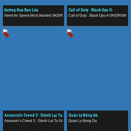
Đường Đua Rực Lửa
Call of Duty : Black Ops II-
SKIDROW (2012)
Need for Speed Most Wanted SKIDROW PC (2012)
Call of Duty : Black Ops II-SKIDROW (2
.
.
Assassin’s Creed 3 : Giành Lại Tự
Quản Lý Bóng Đá
Do
Assassin’s Creed 3 : Gianh Lai Tu Do
Quan Ly Bong Da
.
.