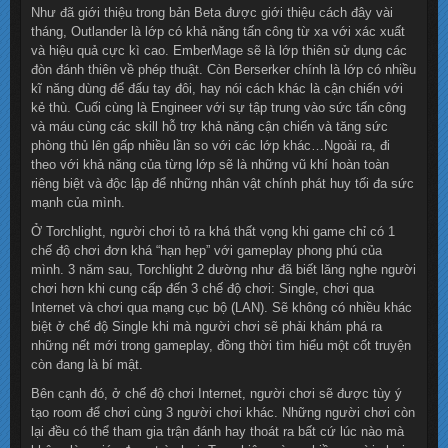
Như đã giới thiệu trong bản Beta được giới thiệu cách đây vài
tháng, Outlander là lớp có khả năng tấn công từ xa với xác xuất
và hiệu quả cực kì cao. EmberMage sẽ là lớp thiên sử dụng các
đòn đánh thiên về phép thuật. Còn Berserker chính là lớp có nhiều
kĩ năng dùng để đấu tay đôi, hay nói cách khác là cận chiến với
kẻ thù. Cuối cùng là Engineer với sự tập trung vào sức tấn công
và máu cùng các skill hỗ trợ khả năng cận chiến và tăng sức
phòng thủ lên gấp nhiều lần so với các lớp khác…Ngoài ra, đi
theo với khả năng của từng lớp sẽ là những vũ khí hoàn toàn
riêng biệt và độc lập để những nhân vật chính phát huy tối đa sức
mạnh của mình.
Ở Torchlight, người chơi tỏ ra khá thất vọng khi game chỉ có 1
chế độ chơi đơn khá “hạn hẹp” với gameplay phong phú của
mình. 3 năm sau, Torchlight 2 dường như đã biết lăng nghe người
chơi hơn khi cung cấp đến 3 chế độ chơi: Single, chơi qua
Internet và chơi qua mạng cục bộ (LAN). Sẽ không có nhiều khác
biệt ở chế độ Single khi mà người chơi sẽ phải khám phá ra
những nết mới trong gameplay, đồng thời tìm hiểu một cốt truyện
còn đang là bí mật.
Bên cạnh đó, ở chế độ chơi Internet, người chơi sẽ được tùy ý
tạo room để chơi cùng 3 người chơi khác. Những người chơi còn
lại đều có thể tham gia trận đánh hay thoát ra bất cứ lúc nào mà