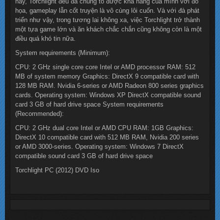
này, Torchlight đều đã chúng tỏ được khả năng của mình với đồ
họa, gameplay lẫn cốt truyện là vô cùng lôi cuốn. Và với đà phát
triển như vậy, trong tương lai không xa, việc Torchlight trở thành
một tựa game lớn và ăn khách chắc chắn cũng không còn là một
điều quá khó tin nữa.
System requirements (Minimum):
CPU: 2 GHz single core core Intel or AMD processor RAM: 512
MB of system memory Graphics: DirectX 9 compatible card with
128 MB RAM. Nvidia 6-series or AMD Radeon 800 series graphics
cards. Operating system: Windows XP DirectX compatible sound
card 3 GB of hard drive space System requirements
(Recommended):
CPU: 2 GHz dual core Intel or AMD CPU RAM: 1GB Graphics:
DirectX 10 compatible card with 512 MB RAM, Nvidia 200 series
or AMD 3000-series. Operating system: Windows 7 DirectX
compatible sound card 3 GB of hard drive space
Torchlight PC (2012) DVD Iso