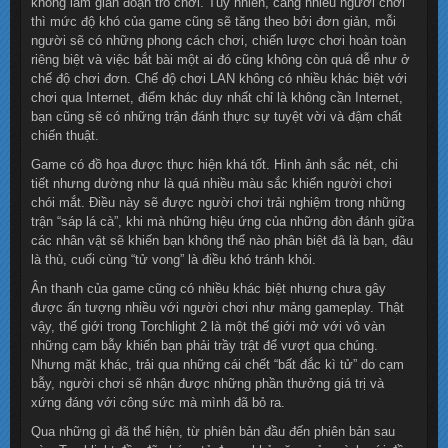
không làm gián đoạn trò chơi. Tuy nhiên, càng nhiều người chơi
thì mức độ khó của game cũng sẽ tăng theo bởi đơn giản, mỗi
người sẽ có những phong cách chơi, chiến lược chơi hoàn toàn
riêng biệt và việc bắt bài một ai đó cũng không còn quá dễ như ở
chế độ chơi đơn. Chế độ chơi LAN không có nhiều khác biệt với
chơi qua Internet, điểm khác duy nhất chỉ là không cần Internet,
bạn cũng sẽ có những trận đánh thực sự tuyệt vời và đậm chất
chiến thuật.
Game có đồ họa được thực hiện khá tốt. Hình ảnh sắc nét, chi
tiết nhưng dường như là quá nhiều màu sắc khiến người chơi
chói mắt. Điều này sẽ được người chơi trải nghiệm trong những
trận “sáp lá cà”, khi mà những hiệu ứng của những đòn đánh giữa
các nhân vật sẽ khiến bạn không thể nào phân biệt đâ là bạn, đâu
là thù, cuối cùng “tử vong” là điều khó tránh khỏi.
Ân thanh của game cũng có nhiều khác biệt nhưng chưa gây
được ấn tượng nhiều với người chơi như mảng gameplay. Thật
vậy, thế giới trong Torchlight 2 là một thế giới mở với vô vàn
những cạm bẫy khiến bạn phải trầy trật để vượt qua chúng.
Nhưng mặt khác, trải qua những cái chết “bất đắc kì tử” do cạm
bẫy, người chơi sẽ nhận được những phần thưởng giá trị và
xứng đáng với công sức mà mình đã bỏ ra.
Qua những gì đã thể hiện, từ phiên bản đầu đến phiên bản sau