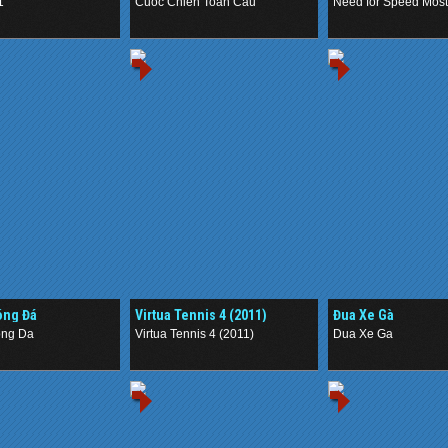
1
Cuoc Chien Toan Cau
Need for Speed Mos
.
.
óng Đá
Virtua Tennis 4 (2011)
Đua Xe Gà
ong Da
Virtua Tennis 4 (2011)
Dua Xe Ga
.
.