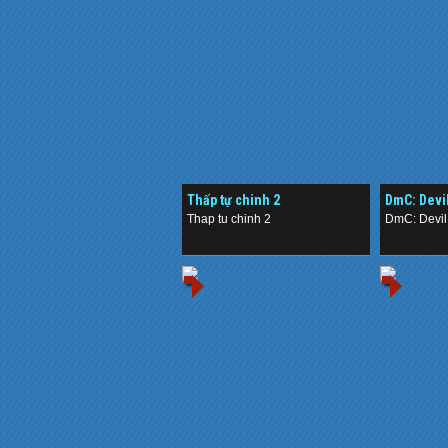
Thấp tự chinh 2
DmC: Devil
RELOADED 
Thap tu chinh 2
DmC: Devi
.
.