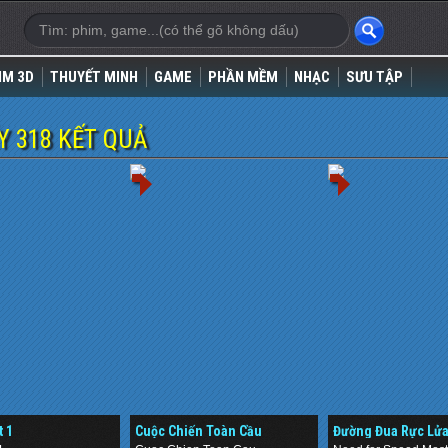
IM 3D
THUYẾT MINH
GAME
PHẦN MỀM
NHẠC
SƯU TẬP
 318 KẾT QUẢ
t 1
Cuộc Chiến Toàn Cầu
Đường Đua Rực Lử