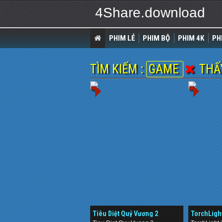
4Share.download
PHIM LẺ
PHIM BỘ
PHIM 4K
PH
TÌM KIẾM :
GAME
THẤY
Tiêu Diệt Quỷ Vương 2
TorchLigh