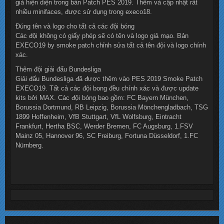
giả hiện diện trong bản Patch PES 2019. Thêm và cập nhật rất
nhiều minifaces, được sử dụng trong execo18.
Đúng tên và logo cho tất cả các đội bóng
Các đội không có giấy phép sẽ có tên và logo giả mạo. Bản
EXECO19 by smoke patch chỉnh sửa tất cả tên đội và logo chính
xác.
Thêm đội giải đấu Bundesliga
Giải đấu Bundesliga đã được thêm vào PES 2019 Smoke Patch
EXECO19. Tất cả các đội bong đều chính xác và được update
kits bởi MAX. Các đội bóng bao gồm: FC Bayern München,
Borussia Dortmund, RB Leipzig, Borussia Mönchengladbach, TSG
1899 Hoffenheim, VfB Stuttgart, VfL Wolfsburg, Eintracht
Frankfurt, Hertha BSC, Werder Bremen, FC Augsburg, 1.FSV
Mainz 05, Hannover 96, SC Freiburg, Fortuna Düsseldorf, 1.FC
Nürnberg.