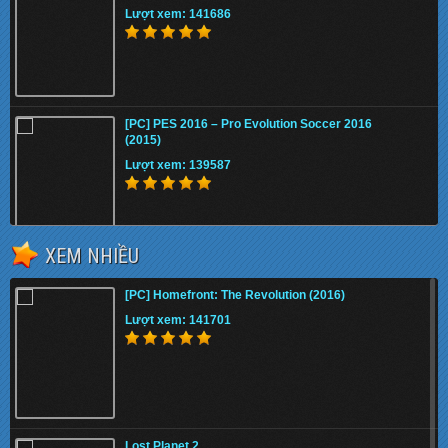
Lượt xem: 141686
[PC] PES 2016 – Pro Evolution Soccer 2016
(2015)
Lượt xem: 139587
XEM NHIỀU
Fifa 13 Internal
[PC] Homefront: The Revolution (2016)
Lượt xem: 134187
Lượt xem: 141701
Download STAR WARS Jedi: Fallen Order (Full
DLC) Cr@ck
Lost Planet 2