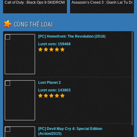
SKIDROW (2012)
Do
Call of Duty : Black Ops II-SKIDROW (2012)
Assassin’s Creed 3 : Gianh Lai Tu Do
.
.
CÙNG THỂ LOẠI
[PC] Homefront: The Revolution (2016)
Lượt xem: 159468
Lost Planet 2
Lượt xem: 143803
[PC] Devil May Cry 4: Special Edition
(Action/2015)