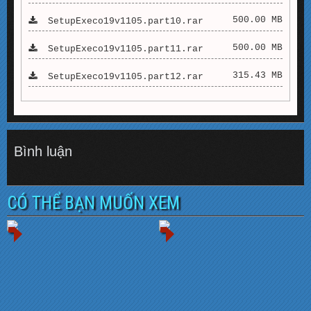
500.00 MB
SetupExeco19v1105.part10.rar
500.00 MB
SetupExeco19v1105.part11.rar
315.43 MB
SetupExeco19v1105.part12.rar
Bình luận
CÓ THỂ BẠN MUỐN XEM