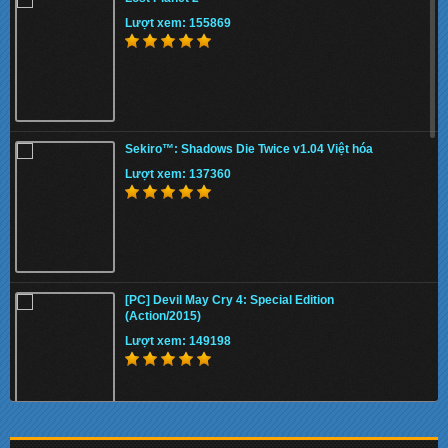
Lượt xem: 132272
Lượt xem: 155869
Sekiro™: Shadows Die Twice v1.04 Việt hóa
Sekiro™: Shadows Die Twice v1.04 Việt hóa
Lượt xem: 157969
Lượt xem: 137360
[PC] Devil May Cry 4: Special Edition
(Action/2015)
Lượt xem: 149198