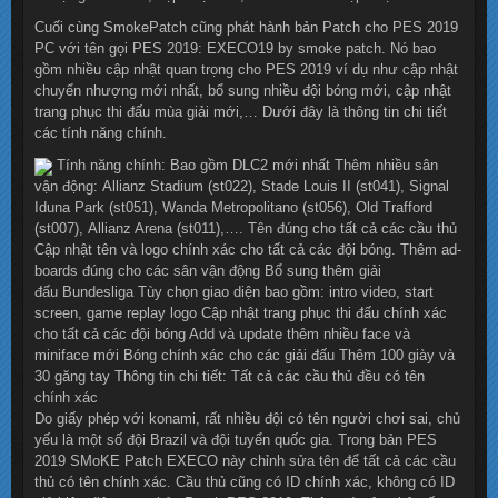
Cuối cùng SmokePatch cũng phát hành bản Patch cho PES 2019
PC với tên gọi PES 2019: EXECO19 by smoke patch. Nó bao
gồm nhiều cập nhật quan trọng cho PES 2019 ví dụ như cập nhật
chuyển nhượng mới nhất, bổ sung nhiều đội bóng mới, cập nhật
trang phục thi đấu mùa giải mới,… Dưới đây là thông tin chi tiết
các tính năng chính.
Tính năng chính: Bao gồm DLC2 mới nhất Thêm nhiều sân
vận động: Allianz Stadium (st022), Stade Louis II (st041), Signal
Iduna Park (st051), Wanda Metropolitano (st056), Old Trafford
(st007), Allianz Arena (st011),…. Tên đúng cho tất cả các cầu thủ
Cập nhật tên và logo chính xác cho tất cả các đội bóng. Thêm ad-
boards đúng cho các sân vận động Bổ sung thêm giải
đấu Bundesliga Tùy chọn giao diện bao gồm: intro video, start
screen, game replay logo Cập nhật trang phục thi đấu chính xác
cho tất cả các đội bóng Add và update thêm nhiều face và
miniface mới Bóng chính xác cho các giải đấu Thêm 100 giày và
30 găng tay Thông tin chi tiết: Tất cả các cầu thủ đều có tên
chính xác
Do giấy phép với konami, rất nhiều đội có tên người chơi sai, chủ
yếu là một số đội Brazil và đội tuyển quốc gia. Trong bản PES
2019 SMoKE Patch EXECO này chỉnh sửa tên để tất cả các cầu
thủ có tên chính xác. Cầu thủ cũng có ID chính xác, không có ID