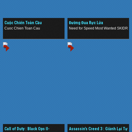
Cuộc Chiến Toàn Cầu
Đường Đua Rực Lửa
Cuoc Chien Toan Cau
Need for Speed Most Wanted SKIDRO
.
.
Call of Duty : Black Ops II-
Assassin’s Creed 3 : Giành Lại Tự