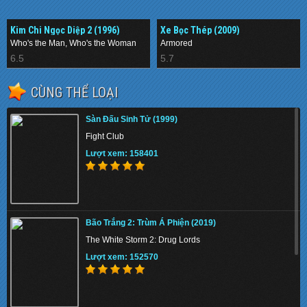
Kim Chi Ngọc Diệp 2 (1996)
Xe Bọc Thép (2009)
Who's the Man, Who's the Woman
Armored
6.5
5.7
CÙNG THỂ LOẠI
Sàn Đấu Sinh Tử (1999)
Fight Club
Lượt xem: 158401
Bão Trắng 2: Trùm Á Phiện (2019)
The White Storm 2: Drug Lords
Lượt xem: 152570