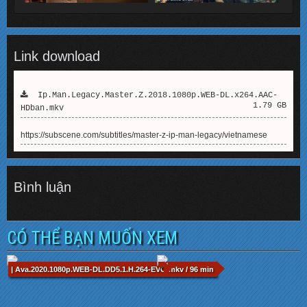
Link download
Ip.Man.Legacy.Master.Z.2018.1080p.WEB-DL.x264.AAC-
1.79 GB
HDban.mkv
https://subscene.com/subtitles/master-z-ip-man-legacy/vietnamese
Bình luận
CÓ THỂ BẠN MUỐN XEM
| Ava.2020.1080p.WEB-DL.DD5.1.H.264-EVO.mkv / 96 min