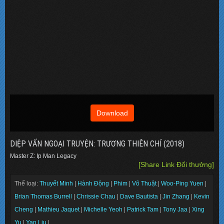
Download
DIỆP VẤN NGOẠI TRUYỆN: TRƯƠNG THIÊN CHÍ (2018)
Master Z: Ip Man Legacy
[Share Link Đổi thưởng]
Thể loại:
Thuyết Minh
|
Hành Động
|
Phim
|
Võ Thuật
|
Woo-Ping Yuen
|
Brian Thomas Burrell
|
Chrissie Chau
|
Dave Bautista
|
Jin Zhang
|
Kevin
Cheng
|
Mathieu Jaquet
|
Michelle Yeoh
|
Patrick Tam
|
Tony Jaa
|
Xing
Yu
|
Yan Liu
|