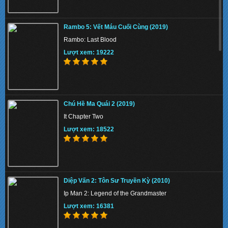
Phi Vụ Nữ Quyền (2019)
Rambo 5: Vết Máu Cuối Cùng (2019)
Miss & Mrs. Cops
Rambo: Last Blood
Lượt xem: 130187
Lượt xem: 19222
Tứ Đại Danh Bổ 3 (2014)
Chú Hề Ma Quái 2 (2019)
The Four 3 / Si Da Ming Bu 3
It Chapter Two
Lượt xem: 144696
Lượt xem: 18522
KungFu Mạc Chược 4: Nữ Thần (2019)
Diệp Vấn 2: Tôn Sư Truyền Kỳ (2010)
Kung Fu Mahjong Goddess
Ip Man 2: Legend of the Grandmaster
Lượt xem: 139117
Lượt xem: 16381