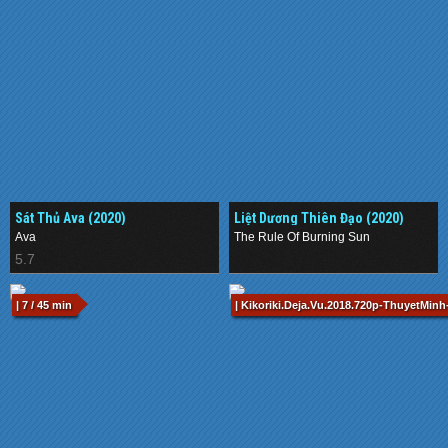
Sát Thủ Ava (2020)
Liệt Dương Thiên Đạo (2020)
Ava
The Rule Of Burning Sun
5.7
.
| 7 / 45 min
| Kikoriki.Deja.Vu.2018.720p-ThuyetMinh