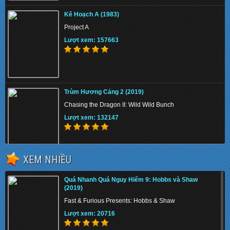
Kế Hoạch A (1983)
Project A
Lượt xem: 157663
Trùm Hương Cảng 2 (2019)
Chasing the Dragon II: Wild Wild Bunch
Lượt xem: 132147
XEM NHIỀU
Quá Nhanh Quá Nguy Hiểm 9: Hobbs và Shaw
(2019)
Quá Nhanh Quá Nguy Hiểm 9: Hobbs và Shaw
(2019)
Fast & Furious Presents: Hobbs & Shaw
Fast & Furious Presents: Hobbs & Shaw
Lượt xem: 20716
Lượt xem: 20716