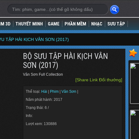
IM 3D
THUYẾT MINH
GAME
PHẦN MỀM
NHẠC
SƯU TẬP
U TẬP HÀI KỊCH VÂN SƠN (2017)
BỘ SƯU TẬP HÀI KỊCH VÂN
SƠN (2017)
Vân Sơn Full Collection
[Share Link Đổi thưởng]
Thể loại:
Hài
|
Phim
|
Vân Sơn
|
Năm phát hành: 2017
Trạng thái: 6 /
Info:
Lượt xem: 130886