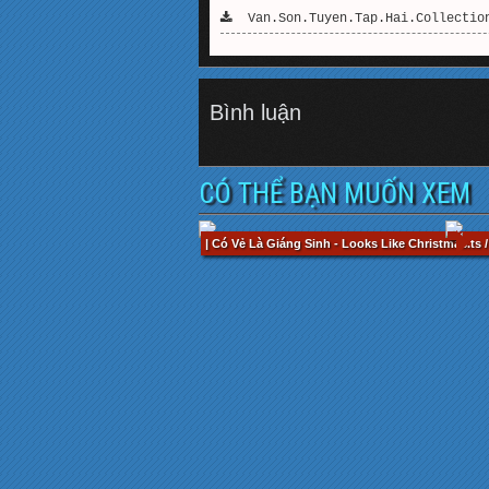
Van.Son.Tuyen.Tap.Hai.Collection
Bình luận
CÓ THỂ BẠN MUỐN XEM
| Có Vẻ Là Giáng Sinh - Looks Like Christmas.ts /