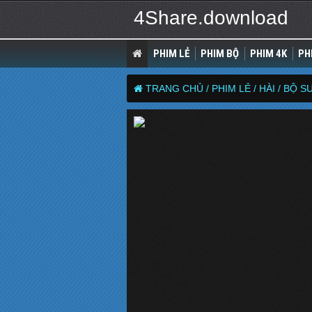
4Share.download
PHIM LẺ
PHIM BỘ
PHIM 4K
PH
TRANG CHỦ /
PHIM LẺ /
HÀI /
BỘ SƯ