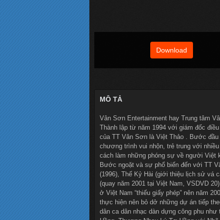
Download
MÔ TẢ
Vân Sơn Entertainment hay Trung tâm Vân
Thành lập từ năm 1994 với giám đốc điều
của TT Vân Sơn là Việt Thảo . Bước đầu 
chương trình vui nhộn, trẻ trung với nhiề
cách làm những phóng sự về người Việt 
Bước ngoặt và sự phổ biến đến với TT V
(1996), Thế Kỷ Hài (giới thiệu lịch sử v
(quay năm 2001 tại Việt Nam, VSDVD 20)
ở Việt Nam “thiếu giấy phép” nên năm 20
thực hiện nên bỏ dở những dự án tiếp th
dân ca dân nhạc dàn dựng công phu như t