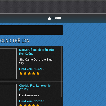
LOGIN
CÙNG THỂ LOẠI
MaiKa Cô Bé Từ Trên Trời
Rơi Xuống
She Came Out of the Blue
Sky
Lượt xem: 137206
Chó Ma Frankenweenie
(2012)
Frankenweenie
Lượt xem: 156106