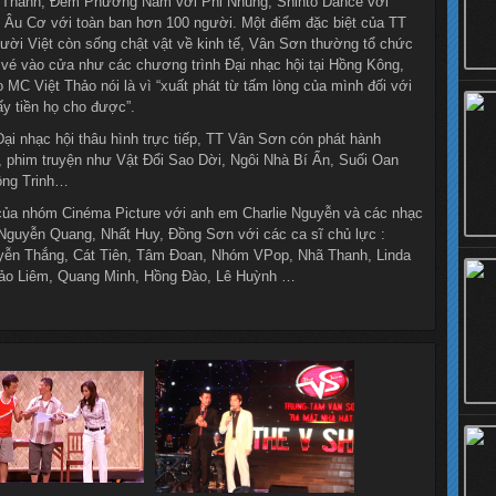
 Thanh, Đêm Phương Nam với Phi Nhung, Shinto Dance với
 Âu Cơ với toàn ban hơn 100 người. Một điểm đặc biệt của TT
người Việt còn sống chật vật về kinh tế, Vân Sơn thường tổ chức
vé vào cửa như các chương trình Đại nhạc hội tại Hồng Kông,
 MC Việt Thảo nói là vì “xuất phát từ tấm lòng của mình đối với
y tiền họ cho được”.
ại nhạc hội thâu hình trực tiếp, TT Vân Sơn cón phát hành
, phim truyện như Vật Đổi Sao Dời, Ngôi Nhà Bí Ẩn, Suối Oan
ộng Trinh…
ủa nhóm Cinéma Picture với anh em Charlie Nguyễn và các nhạc
Nguyễn Quang, Nhất Huy, Đồng Sơn với các ca sĩ chủ lực :
yễn Thắng, Cát Tiên, Tâm Đoan, Nhóm VPop, Nhã Thanh, Linda
Bảo Liêm, Quang Minh, Hồng Đào, Lê Huỳnh …