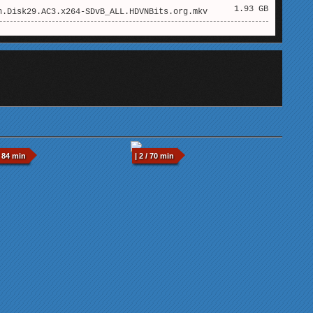
1.93 GB
.Disk29.AC3.x264-SDvB_ALL.HDVNBits.org.mkv
 84 min
| 2 / 70 min