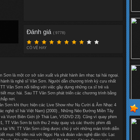
Đánh giá
( 9778)
CÓ VẺ HAY
 Sơn là một cơ sở sản xuất và phát hành âm nhạc tại hải ngoại.
 hành là nghệ sĩ Vân Sơn. Người dẫn chương trình kỳ cựu nhất
TT Vân Sơn nổi tiếng với việc gầy dựng những ca sĩ trẻ và
u tiết mục hài. Sau TT Vân Sơn phát triển các chương trình bằng
khắp nơi.
ân Sơn khi thực hiện các Live Show như Nụ Cười & Âm Nhạc 4
á các nghệ sĩ hài Việt Nam) (2000) , Những Nẻo Đường Miền Tây
 và Vượt Biên Giới (ở Thái Lan, VSDVD 23). Cũng vì quay phim
01, TT Vân Sơn bị tịch thu 2 máy quay và các thước phim đã
eo tại VN. TT Vân Sơn cũng được chú ý với những màn trình diễn
iết mục Hồ trên núi với Ngọc Hạ và đoàn văn nghệ dân tộc Lạc