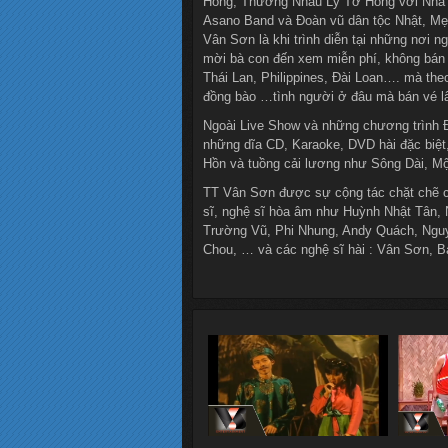
Hồng, Thương Nhau Lý Tơ Hồng với Nhã
Asano Band và Đoàn vũ dân tộc Nhật, Mẹ
Vân Sơn là khi trình diễn tại những nơi 
mời bà con đến xem miễn phí, không bán 
Thái Lan, Philippines, Đài Loan…. mà theo
đồng bào …tình người ở đâu mà bán vé lấ
Ngoài Live Show và những chương trình Đ
những dĩa CD, Karaoke, DVD hài đặc biệt
Hồn và tuồng cải lương như Sông Dài, M
TT Vân Sơn được sự cộng tác chặt chẽ c
sĩ, nghệ sĩ hòa âm như Huỳnh Nhật Tân, 
Trường Vũ, Phi Nhung, Andy Quách, Ngu
Chou, … và các nghệ sĩ hài : Vân Sơn, 