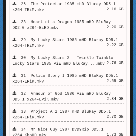
26. The Protector 1985 mHD Bluray DD5.1
2.16 GB
x264-TRiM.mkv
28. Heart of a Dragon 1985 mHD BluRay
2.20 GB
DD2.0 x264-BiRD.mkv
29. My Lucky Stars 1985 mHD Bluray DD5.1
2.22 GB
x264-TRiM.mkv
30. My Lucky Stars 2 - Twinkle Twinkle
2.76 GB
Lucky Stars 1985 ViE mHD BluRay....mkv
31. Police Story I 1985 mHD BluRay DD5.1
2.65 GB
x264-EPiK.mkv
32. Armour of God 1986 ViE mHD BluRay
2.34 GB
DD5.1 x264-EPiK.mkv
33. Project A 2 1987 mHD BluRay DD5.1
2.70 GB
x264-EPiK.mkv
34. Mr Nice Guy 1987 DVD9Rip DD5.1
1.73 GB
x264_KhoHD.mkv