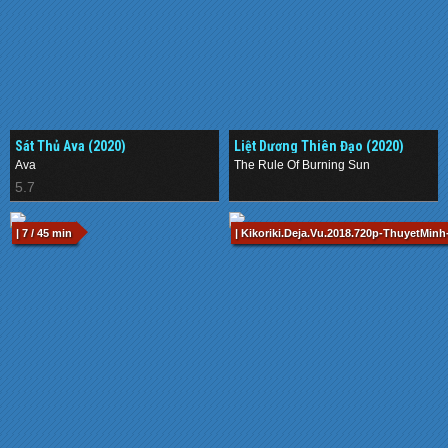
Sát Thủ Ava (2020)
Liệt Dương Thiên Đạo (2020)
Ava
The Rule Of Burning Sun
5.7
.
| 7 / 45 min
| Kikoriki.Deja.Vu.2018.720p-ThuyetMinh