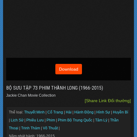
Download
BỘ SƯU TẬP 73 PHIM THÀNH LONG (1966-2015)
Jackie Chan Movie Collection
[Share Link Đổi thưởng]
Thể loại:
Thuyết Minh
|
Cổ Trang
|
Hài
|
Hành Động
|
Hình Sự
|
Huyền Bí
|
Lịch Sử
|
Phiêu Lưu
|
Phim
|
Phim Bộ Trung Quốc
|
Tâm Lý
|
Thần
Thoại
|
Trinh Thám
|
Võ Thuật
|
Năm phát hành: 1966-2015