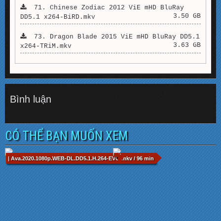
71. Chinese Zodiac 2012 ViE mHD BluRay
3.50 GB
DD5.1 x264-BiRD.mkv
73. Dragon Blade 2015 ViE mHD BluRay DD5.1
3.63 GB
x264-TRiM.mkv
Bình luận
CÓ THỂ BẠN MUỐN XEM
| Ava.2020.1080p.WEB-DL.DD5.1.H.264-EVO.mkv / 96 min