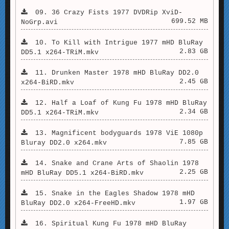
09. 36 Crazy Fists 1977 DVDRip XviD-
699.52 MB
NoGrp.avi
10. To Kill with Intrigue 1977 mHD BluRay
2.83 GB
DD5.1 x264-TRiM.mkv
11. Drunken Master 1978 mHD BluRay DD2.0
2.45 GB
x264-BiRD.mkv
12. Half a Loaf of Kung Fu 1978 mHD BluRay
2.34 GB
DD5.1 x264-TRiM.mkv
13. Magnificent bodyguards 1978 ViE 1080p
7.85 GB
Bluray DD2.0 x264.mkv
14. Snake and Crane Arts of Shaolin 1978
2.25 GB
mHD BluRay DD5.1 x264-BiRD.mkv
15. Snake in the Eagles Shadow 1978 mHD
1.97 GB
BluRay DD2.0 x264-FreeHD.mkv
16. Spiritual Kung Fu 1978 mHD BluRay