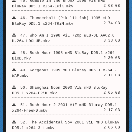
45. Rumble in the Bronx 1995 ViE mHD
2.68 GB
BluRay DD5.1 x264-EPiK.mkv
46. Thunderbolt (Pik lik foh) 1995 mHD
2.74 GB
BluRay DD5.1 x264-TRiM.mkv
47. Who Am I 1998 ViE 720p WEB-DL AAC2.0
3.33 GB
H.264-HDCLUB.mkv
48. Rush Hour 1998 mHD BluRay DD5.1 x264-
2.30 GB
BiRD.mkv
49. Gorgeous 1999 mHD Bluray DD5.1 x264 -
2.11 GB
WAF.mkv
50. Shanghai Noon 2000 ViE mHD BluRay
2.65 GB
DD5.1 x264-EPiK.mkv
51. Rush Hour 2 2001 ViE mHD Bluray DD5.1
2.17 GB
x264-FreeHD.mkv
52. The Accidental Spy 2001 ViE mHD BluRay
2.66 GB
DD5.1 x264-3Li.mkv