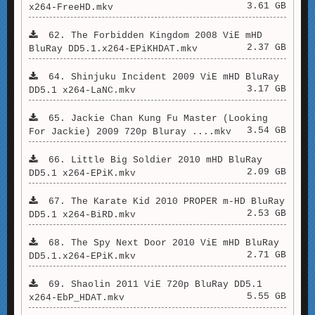
3.61 GB
x264-FreeHD.mkv
62. The Forbidden Kingdom 2008 ViE mHD
2.37 GB
BluRay DD5.1.x264-EPiKHDAT.mkv
64. Shinjuku Incident 2009 ViE mHD BluRay
3.17 GB
DD5.1 x264-LaNC.mkv
65. Jackie Chan Kung Fu Master (Looking
3.54 GB
For Jackie) 2009 720p Bluray ....mkv
66. Little Big Soldier 2010 mHD BluRay
2.09 GB
DD5.1 x264-EPiK.mkv
67. The Karate Kid 2010 PROPER m-HD BluRay
2.53 GB
DD5.1 x264-BiRD.mkv
68. The Spy Next Door 2010 ViE mHD BluRay
2.71 GB
DD5.1.x264-EPiK.mkv
69. Shaolin 2011 ViE 720p BluRay DD5.1
5.55 GB
x264-EbP_HDAT.mkv