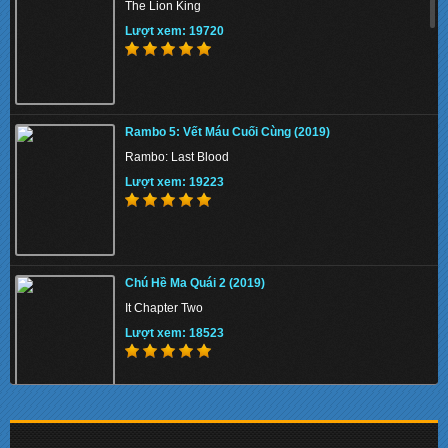
Fast & Furious Presents: Hobbs & Shaw
The Lion King
Lượt xem: 20717
Lượt xem: 19720
Phi Vụ Nữ Quyền (2019)
Rambo 5: Vết Máu Cuối Cùng (2019)
Miss & Mrs. Cops
Rambo: Last Blood
Lượt xem: 154631
Lượt xem: 19223
Tứ Đại Danh Bổ 3 (2014)
Chú Hề Ma Quái 2 (2019)
The Four 3 / Si Da Ming Bu 3
It Chapter Two
Lượt xem: 148970
Lượt xem: 18523
KungFu Mạc Chược 4: Nữ Thần (2019)
Biệt Đội Siêu Anh Hùng: Hồi Kết (2019)
Kung Fu Mahjong Goddess