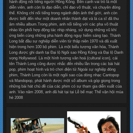
hành động nổi tiếng người Hồng Kông. Bên cạnh vai trò là một
diễn viên, anh còn là đạo diễn, chỉ đạo võ thuật, và chuyên đóng
thế. Không chỉ nổi tiếng trong ngành điện ảnh thế giới, anh còn
được biết đến như một doanh nhân thành đạt và là ca sĩ đã thu
âm nhiều album.Trong phim, anh nổi tiếng với các pha võ thuật
nhào lộn phối hợp động tác nhịp nhàng, sử dụng những vũ khí
ứng biến cùng những pha hành động nguy hiểm sáng tạo. Thành
Long bắt đầu sự nghiệp diễn viên từ thập niên 1970 và đã xuất
hiện trong hơn 100 bộ phim. Là một biểu tượng văn hóa, Thành
Long được ghi danh tại Đại lộ Ngôi sao Hồng Kông và Đại lộ Danh
vọng Hollywood. Là một hình tượng văn hoá (cultural icon), cái
tên Thành Long cũng được nhắc đến nhiều lần trong các bài hát
pop, phim hoạt hình và trò chơi điện tử.Ngoài sự nghiệp đóng
phim, Thành Long còn là một ngôi sao của dòng nhạc Cantopop
và Mandopop, phát hành được một số album và góp giọng trong
những bài hát chủ đề của các phim có sự tham gia diễn xuất của
anh. Vào năm 2008, anh đã hát tại tại Lễ bế mạc Thế vận hội mùa
hè 2008