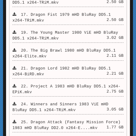
2.50 GB
DD5.1 x264-TRiM.mkv
17. Dragon Fist 1979 mHD BluRay DD5.1
2.50 GB
x264-TRiM.mkv
19. The Young Master 1980 ViE mHD BluRay
3.02 GB
DD5.1 x264-TRiM.mkv
20. The Big Brawl 1980 mHD BluRay DD5.1
2.11 GB
x264-Elite.mkv
21. Dragon Lord 1982 mHD BluRay DD5.1
2.21 GB
x264-BiRD.mkv
22. Project A 1983 mHD BluRay DD5.1 x264-
2.75 GB
EPiK.mkv
24. Winners and Sinners 1983 ViE mHD
3.05 GB
BluRay DD5.1 x264-TRiM.mkv
25. Dragon Attack (Fantasy Mission Force)
1.77 GB
1983 mHD BluRay DD2.0 x264-E....mkv