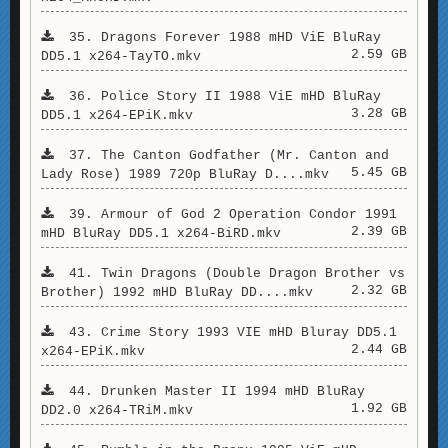
35. Dragons Forever 1988 mHD ViE BluRay
2.59 GB
DD5.1 x264-TayTO.mkv
36. Police Story II 1988 ViE mHD BluRay
3.28 GB
DD5.1 x264-EPiK.mkv
37. The Canton Godfather (Mr. Canton and
5.45 GB
Lady Rose) 1989 720p BluRay D....mkv
39. Armour of God 2 Operation Condor 1991
2.39 GB
mHD BluRay DD5.1 x264-BiRD.mkv
41. Twin Dragons (Double Dragon Brother vs
2.32 GB
Brother) 1992 mHD BluRay DD....mkv
43. Crime Story 1993 VIE mHD Bluray DD5.1
2.44 GB
x264-EPiK.mkv
44. Drunken Master II 1994 mHD BluRay
1.92 GB
DD2.0 x264-TRiM.mkv