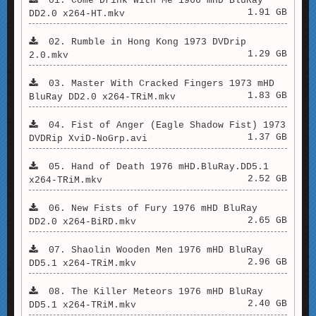
01. Come Drink With Me 1966 mHD BluRay
1.91 GB
DD2.0 x264-HT.mkv
02. Rumble in Hong Kong 1973 DVDrip
1.29 GB
2.0.mkv
03. Master With Cracked Fingers 1973 mHD
1.83 GB
BluRay DD2.0 x264-TRiM.mkv
04. Fist of Anger (Eagle Shadow Fist) 1973
1.37 GB
DVDRip XviD-NoGrp.avi
05. Hand of Death 1976 mHD.BluRay.DD5.1
2.52 GB
x264-TRiM.mkv
06. New Fists of Fury 1976 mHD BluRay
2.65 GB
DD2.0 x264-BiRD.mkv
07. Shaolin Wooden Men 1976 mHD BluRay
2.96 GB
DD5.1 x264-TRiM.mkv
08. The Killer Meteors 1976 mHD BluRay
2.40 GB
DD5.1 x264-TRiM.mkv