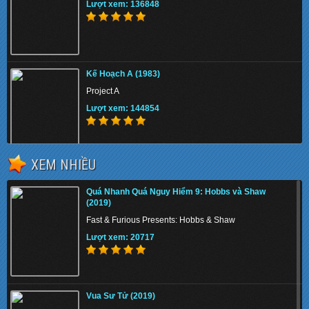
Lượt xem: 136848
Kế Hoạch A (1983)
Project A
Lượt xem: 144854
XEM NHIỀU
Trùm Hương Cảng 2 (2019)
Quá Nhanh Quá Nguy Hiểm 9: Hobbs và Shaw
Chasing the Dragon II: Wild Wild Bunch
(2019)
Lượt xem: 159513
Fast & Furious Presents: Hobbs & Shaw
Lượt xem: 20717
Quá Nhanh Quá Nguy Hiểm 9: Hobbs và Shaw
(2019)
Vua Sư Tử (2019)