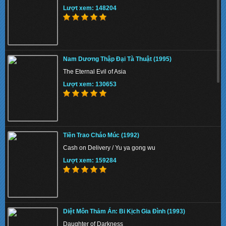
Lượt xem: 148204
Cuộc Phiêu Lưu Của Nhà Croods ()
Nam Dương Thập Đại Tà Thuật (1995)
The Croods
The Eternal Evil of Asia
Lượt xem: 142230
Lượt xem: 130653
80 Ngày Vòng Quanh Thế Giới (2004)
Tiền Trao Cháo Múc (1992)
Around the World in 80 Days
Cash on Delivery / Yu ya gong wu
Lượt xem: 158643
Lượt xem: 159284
Kẻ Cắp Mặt Trăng 2 (2013)
Diệt Môn Thảm Án: Bi Kịch Gia Đình (1993)
Despicable Me 2
Daughter of Darkness