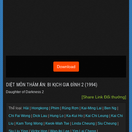
Download
DIỆT MÔN THẢM ÁN: BI KỊCH GIA ĐÌNH 2 (1994)
Daughter of Darkness 2
[Share Link Đổi thưởng]
Thể loại:
Hài
|
Hongkong
|
Phim
|
Rùng Rợn
|
Kai-Ming Lai
|
Ben Ng
|
Chi Fai Wong
|
Dick Lau
|
Hung Lo
|
Ka-Kui Ho
|
Kai Chi Leung
|
Kai Chi
Liu
|
Kam Tong Wong
|
Kwok-Wah Tse
|
Linda Cheung
|
Siu Cheung
|
Siu Liu Ying
|
Victor Hon
|
Wan-fei Lee
|
Yim Lai Cheng
|