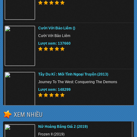
Cười Với Bảo Liêm ()
Cười Với Bảo Liêm
Lượt xem: 137660
Tây Du Kí : Mối Tình Ngoại Truyện (2013)
Journey To The West: Conquering The Demons
Lượt xem: 148299
XEM NHIỀU
Tình Yêu Tìm Lại (2012)
Nữ Hoàng Băng Giá 2 (2019)
Silver Linings Playbook
Frozen II (2019)
Lượt xem: 132377