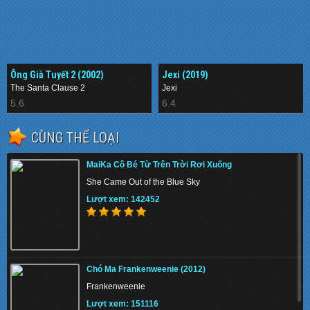
Ông Già Tuyết 2 (2002)
Jexi (2019)
The Santa Clause 2
Jexi
5.6
6.4
CÙNG THỂ LOẠI
MaiKa Cô Bé Từ Trên Trời Rơi Xuống
She Came Out of the Blue Sky
Lượt xem: 142452
Chó Ma Frankenweenie (2012)
Frankenweenie
Lượt xem: 151116