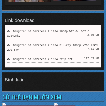
Link download
Daughter of Darkness 2 1994 1080p WEB-DL DD2.0
2.30 GB
x264.mkv
Daughter of Darkness 2.1994 Blu-ray 1080p x265 LPCM
7.81 GB
2.0.mkv
117.63 KB
Daughter.of.Darkness.2.1994.720p.srt
Bình luận
CÓ THỂ BẠN MUỐN XEM