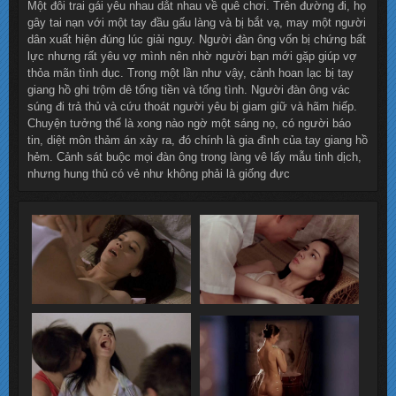
Một đôi trai gái yêu nhau dắt nhau về quê chơi. Trên đường đi, họ
gây tai nạn với một tay đầu gấu làng và bị bắt vạ, may một người
dân xuất hiện đúng lúc giải nguy. Người đàn ông vốn bị chứng bất
lực nhưng rất yêu vợ mình nên nhờ người bạn mới gặp giúp vợ
thỏa mãn tình dục. Trong một lần như vậy, cảnh hoan lạc bị tay
giang hồ ghi trộm dê tống tiền và tống tình. Người đàn ông vác
súng đi trả thủ và cứu thoát người yêu bị giam giữ và hãm hiếp.
Chuyện tưởng thế là xong nào ngờ một sáng nọ, có người báo
tin, diệt môn thảm án xảy ra, đó chính là gia đình của tay giang hồ
hẻm. Cảnh sát buộc mọi đàn ông trong làng vê lấy mẫu tinh dịch,
nhưng hung thủ có vẻ như không phải là giống đực