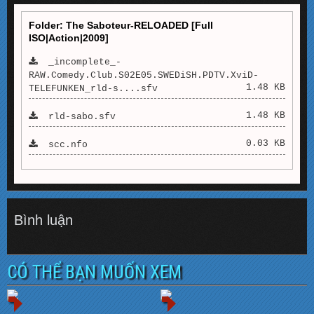
Folder: The Saboteur-RELOADED [Full
ISO|Action|2009]
_incomplete_-
RAW.Comedy.Club.S02E05.SWEDiSH.PDTV.XviD-
1.48 KB
TELEFUNKEN_rld-s....sfv
1.48 KB
rld-sabo.sfv
0.03 KB
scc.nfo
Bình luận
CÓ THỂ BẠN MUỐN XEM