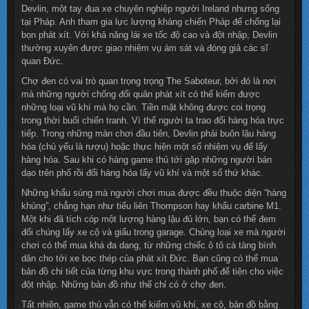
Devlin, một tay đua xe chuyên nghiệp người Ireland nhưng sống
tại Pháp. Anh tham gia lực lượng kháng chiến Pháp để chống lại
bọn phát xít. Với khả năng lái xe tốc độ cao và đột nhập, Devlin
thường xuyên được giao nhiệm vụ ám sát và đóng giả các sĩ
quan Đức.
Chợ đen có vai trò quan trọng trọng The Saboteur, bởi đó là nơi
mà những người chống đối quân phát xít có thể kiếm được
những loại vũ khí mà họ cần. Tiền mặt không được coi trọng
trong thời buổi chiến tranh. Vì thế người ta trao đổi hàng hóa trực
tiếp. Trong những màn chơi đầu tiên, Devlin phải buôn lậu hàng
hóa (chủ yếu là rượu) hoặc thực hiện một số nhiệm vụ để lấy
hàng hóa. Sau khi có hàng game thủ tới gặp những người bán
dạo trên phố rồi đổi hàng hóa lấy vũ khí và một số thứ khác.
Những khẩu súng mà người chơi mua được đều thuộc diện “hàng
khủng”, chẳng hạn như tiểu liên Thompson hay khẩu carbine M1.
Một khi đã tích cóp một lượng hàng lậu đủ lớn, bạn có thể đem
đổi chúng lấy xe cộ và giấu trong garage. Chủng loại xe mà người
chơi có thể mua khá đa dạng, từ những chiếc ô tô cà tàng bình
dân cho tới xe bọc thép của phát xít Đức. Bạn cũng có thể mua
bản đồ chi tiết của từng khu vực trong thành phố để tiện cho việc
đột nhập. Những bản đồ như thế chỉ có ở chợ đen.
Tất nhiên, game thủ vẫn có thể kiếm vũ khí, xe cộ, bản đồ bằng