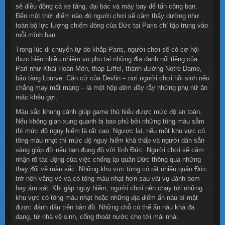
sẽ điều động cả xe tăng, đại bác và máy bay để tấn công bạn.
Đến một thời điểm nào đó người chơi sẽ cảm thấy dường như
toàn bộ lực lượng chiếm đóng của Đức tại Paris chỉ tập trung vào
mỗi mình bạn.
Trong lúc di chuyển tự do khắp Paris, người chơi sẽ có cơ hội
thực hiện nhiều nhiệm vụ phụ tại những địa danh nổi tiếng của
Parí như Khải Hoàn Môn, tháp Eiffel, thánh đường Notre Dame,
bảo tàng Lourve. Căn cứ của Devlin – nơi người chơi hồi sinh nếu
chẳng may mất mạng – là một hộp đêm đầy rẫy những phụ nữ ăn
mặc khêu gợi.
Màu sắc khung cảnh giúp game thủ hiểu được mức độ an toàn.
Nếu không gian xung quanh bị bao phủ bởi những tông màu sẫm
thì mức độ nguy hiểm là rất cao. Ngược lại, nếu một khu vực có
tông màu nhạt thì mức độ nguy hiểm khá thấp và người dân sẵn
sàng giúp đỡ nếu bạn đụng độ với lính Đức. Người chơi sẽ cảm
nhận rõ tác động của việc chống lại quân Đức thông qua những
thay đổi về màu sắc. Những khu vực từng có rất nhiều quân Đức
trở nên vắng vẻ và có tông màu nhạt hơn sau vài vụ đánh bom
hay ám sát. Khi gặp nguy hiểm, người chơi nên chạy tới những
khu vực có tông màu nhạt hoặc những địa điểm ẩn náu bí mật
được đánh dấu trên bản đồ. Những chỗ có thể ẩn náu khá đa
dạng, từ nhà vệ sinh, cống thoát nước cho tới mái nhà.