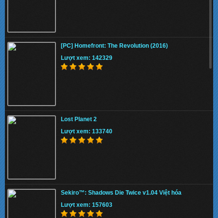
Download STAR WARS Jedi: Fallen Order (Full
DLC) Cr@ck
[PC] Homefront: The Revolution (2016)
Lượt xem: 155753
Lượt xem: 142329
Sekiro™: Shadows Die Twice v1.04 Việt hóa
Lost Planet 2
Lượt xem: 159228
Lượt xem: 133740
PES 2019 SMoKE Patch EXECO – Patch PES
2019 mới nhất
Sekiro™: Shadows Die Twice v1.04 Việt hóa
Lượt xem: 136794
Lượt xem: 157603