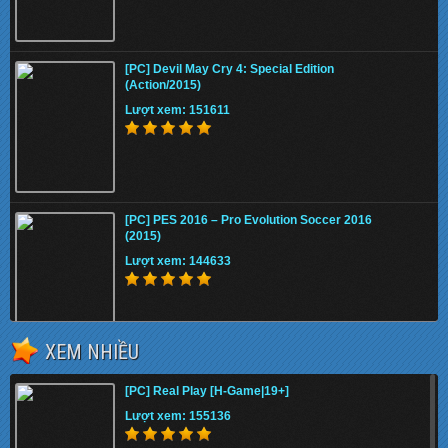
[PC] Devil May Cry 4: Special Edition
(Action/2015)
Lượt xem: 151611
[PC] PES 2016 – Pro Evolution Soccer 2016
(2015)
Lượt xem: 144633
XEM NHIỀU
Fifa 13 Internal
[PC] Real Play [H-Game|19+]
Lượt xem: 143628
Lượt xem: 155136