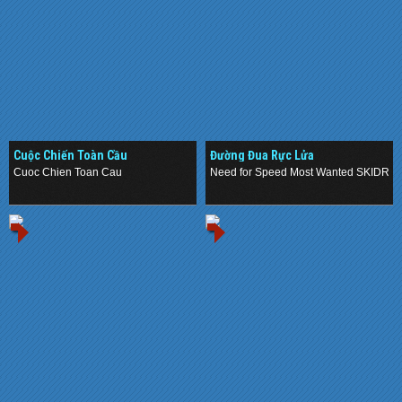
Cuộc Chiến Toàn Cầu
Đường Đua Rực Lửa
Cuoc Chien Toan Cau
Need for Speed Most Wanted SKIDRO
.
.