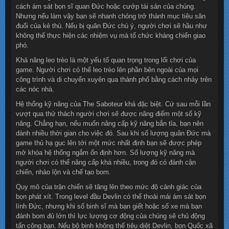
cách ám sát bọn sĩ quan Đức hoặc cướp tài sản của chúng.
Nhưng nếu làm vậy bạn sẽ nhanh chóng trở thành mục tiêu săn
đuổi của kẻ thù. Nếu bị quân Đức chú ý, người chơi sẽ hầu như
không thể thực hiện các nhiệm vụ mà tổ chức kháng chiến giao
phó.
Khả năng leo trèo là một yếu tố quan trọng trong lối chơi của
game. Người chơi có thể leo trèo lên phần bên ngoài của mọi
công trình và di chuyển xuyên qua thành phố bằng cách nhảy trên
các nóc nhà.
Hệ thống kỹ năng của The Saboteur khá đặc biệt. Cứ sau mỗi lần
vượt qua thử thách người chơi sẽ được nâng điểm một số kỹ
năng. Chẳng hạn, nếu muốn nâng cấp kỹ năng bắn tỉa, bạn nên
dành nhiều thời gian cho việc đó. Sau khi số lượng quân Đức mà
game thủ hạ gục lên tới một mức nhất định bạn sẽ được phép
mở khóa hệ thống ngắm ổn định hơn. Số lượng kỹ năng mà
người chơi có thể nâng cấp khá nhiều, trong đó có đánh cận
chiến, nhào lộn và chế tạo bom.
Quy mô của trận chiến sẽ tăng lên theo mức độ cảnh giác của
bọn phát xít. Trong level đầu Devlin có thể thoải mái ám sát bọn
lính Đức, nhưng khi số binh sĩ mà bạn giết hoặc số xe mà bạn
đánh bom đủ lớn thì lực lượng cơ động của chúng sẽ chủ động
tấn công bạn. Nếu bộ binh không thể tiêu diệt Devlin, bọn Quốc xã