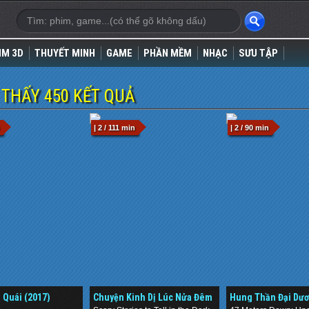
IM 3D
THUYẾT MINH
GAME
PHẦN MỀM
NHẠC
SƯU TẬP
THẤY 450 KẾT QUẢ
| 2 / 111 min
| 2 / 90 min
 Quái (2017)
Chuyện Kinh Dị Lúc Nửa Đêm
Hung Thần Đại Dươ