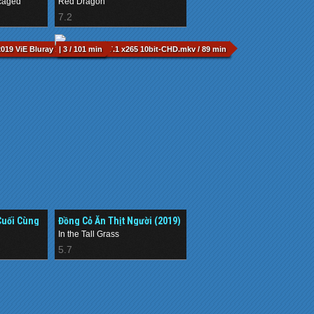
caged
Red Dragon
7.2
019 ViE Bluray 1080p TrueHD 7.1 x265 10bit-CHD.mkv / 89 min
| 3 / 101 min
Cuối Cùng
Đồng Cỏ Ăn Thịt Người (2019)
In the Tall Grass
5.7