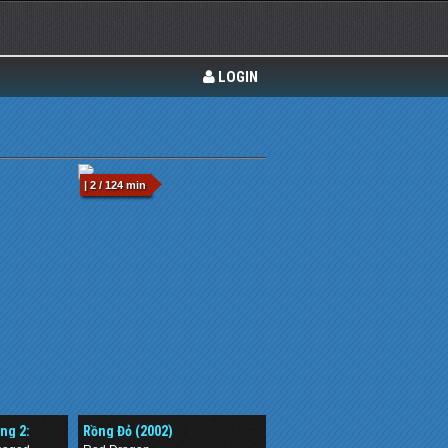
LOGIN
| 2 / 124 min
ng 2:
Rồng Đỏ (2002)