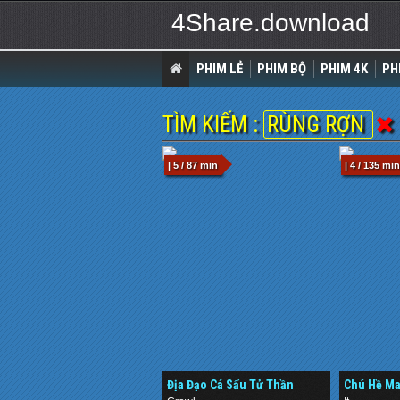
4Share.download
PHIM LẺ
PHIM BỘ
PHIM 4K
PH
TÌM KIẾM :
RÙNG RỢN
| 5 / 87 min
| 4 / 135 min
Địa Đạo Cá Sấu Tử Thần
Chú Hề Ma