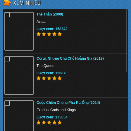
XEM NHIỀU
Cuộc Đời Của Pi (2012)
Thế Thân (2009)
Life of Pi
Avatar
Lượt xem: 145882
Lượt xem: 158342
Cuộc Phiêu Lưu Của Nhà Croods ()
Corgi: Những Chú Chó Hoàng Gia (2019)
The Croods
The Queen
Lượt xem: 138509
Lượt xem: 156870
Người Sắt Phần 3 (2013)
Cuộc Chiến Chống Pha-Ra-Ông (2014)
Iron Man 3
Exodus: Gods and Kings
Lượt xem: 130011
Lượt xem: 135654