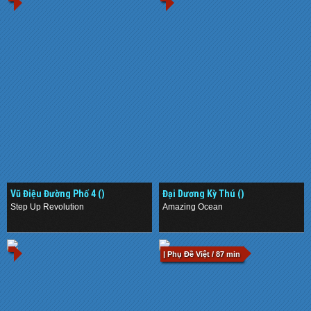
Vũ Điệu Đường Phố 4 ()
Đại Dương Kỳ Thú ()
Step Up Revolution
Amazing Ocean
.
.
| Phụ Đề Việt / 87 min