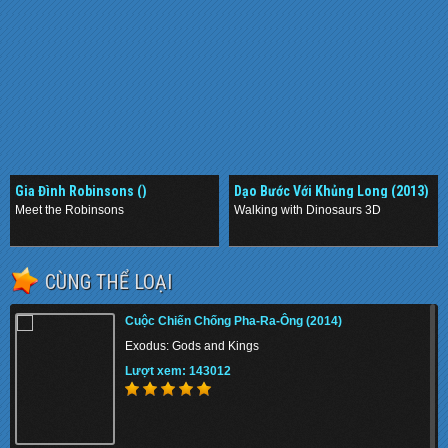
Gia Đình Robinsons ()
Dạo Bước Với Khủng Long (2013)
Meet the Robinsons
Walking with Dinosaurs 3D
.
.
CÙNG THỂ LOẠI
Cuộc Chiến Chống Pha-Ra-Ông (2014)
Exodus: Gods and Kings
Lượt xem: 143012