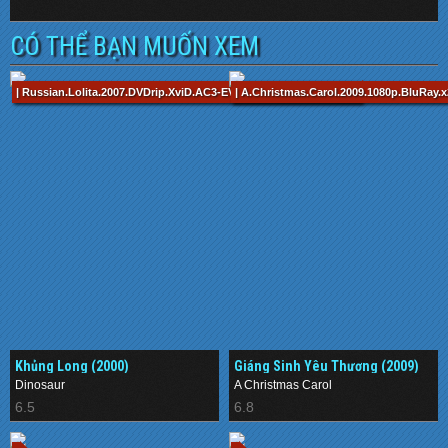
CÓ THỂ BẠN MUỐN XEM
| Russian.Lolita.2007.DVDrip.XviD.AC3-EVO(7)(1).avi1212 / 82 min
| A.Christmas.Carol.2009.1080p.BluRay
Khủng Long (2000)
Giáng Sinh Yêu Thương (2009)
Dinosaur
A Christmas Carol
6.5
6.8