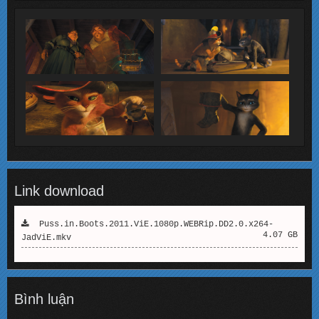
Link download
Puss.in.Boots.2011.ViE.1080p.WEBRip.DD2.0.x264-
4.07 GB
JadViE.mkv
Bình luận