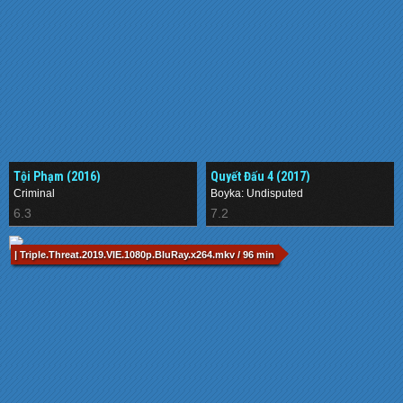
Tội Phạm (2016)
Quyết Đấu 4 (2017)
Criminal
Boyka: Undisputed
6.3
7.2
| Triple.Threat.2019.VIE.1080p.BluRay.x264.mkv / 96 min