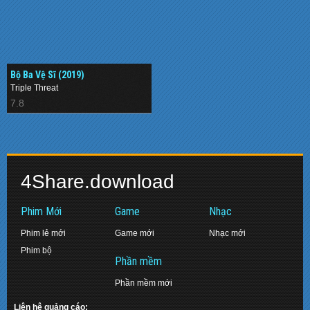
Bộ Ba Vệ Sĩ (2019)
Triple Threat
7.8
4Share.download
Phim Mới
Game
Nhạc
Phim lẻ mới
Game mới
Nhạc mới
Phim bộ
Phần mềm
Phần mềm mới
Liên hệ quảng cáo: