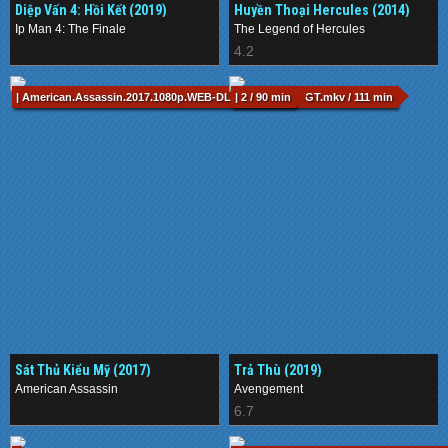
Diệp Vấn 4: Hồi Kết (2019)
Huyền Thoại Hercules (2014)
Ip Man 4: The Finale
The Legend of Hercules
.
4.2
| American.Assassin.2017.1080p.WEB-DL.DD5.1.H264-FGT.mkv / 111 min
| 2 / 90 min
Sát Thủ Kiểu Mỹ (2017)
Trả Thù (2019)
American Assassin
Avengement
.
6.7