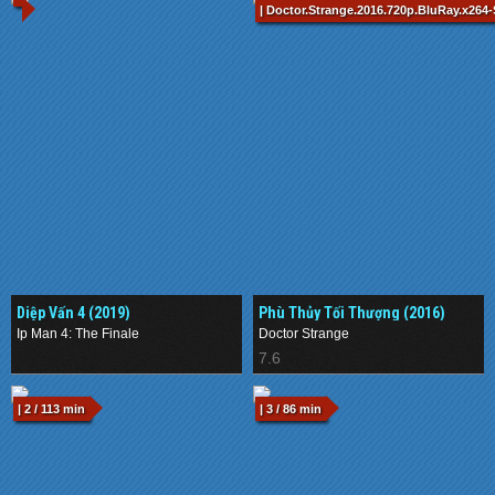
| Doctor.Strange.2016.720p.BluRay.x264
Diệp Vấn 4 (2019)
Phù Thủy Tối Thượng (2016)
Ip Man 4: The Finale
Doctor Strange
.
7.6
| 2 / 113 min
| 3 / 86 min