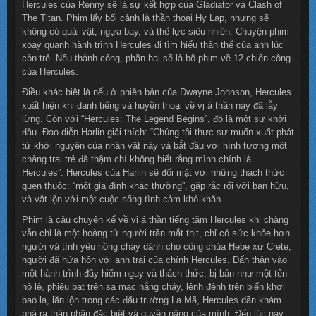
Hercules của Renny sẽ là sự kết hợp của Gladiator và Clash of
The Titan. Phim lấy bối cảnh là thần thoại Hy Lạp, nhưng sẽ
không có quái vật, ngựa bay, và thế lực siêu nhiên. Chuyện phim
xoay quanh hành trình Hercules đi tìm hiểu thân thế của anh lúc
còn trẻ. Nếu thành công, phần hai sẽ là bộ phim về 12 chiến công
của Hercules.
Điều khác biệt là nếu ở phiên bản của Dwayne Johnson, Hercules
xuất hiện khi danh tiếng và huyền thoại về vị á thần này đã lẫy
lừng. Còn với “Hercules: The Legend Begins”, đó là một sự khởi
đầu. Đạo diễn Harlin giải thích: “Chúng tôi thực sự muốn xuất phát
từ khởi nguyên của nhân vật này và bắt đầu với hình tượng một
chàng trai trẻ đã thậm chí không biết rằng mình chính là
Hercules”. Hercules của Harlin sẽ đối mặt với những thách thức
quen thuộc: “một gia đình khác thường”, gặp rắc rối với bạn hữu,
và vật lộn với một cuộc sống tình cảm khó khăn.
Phim là câu chuyện kể về vị á thần tiếng tăm Hercules khi chàng
vẫn chỉ là một hoàng tử người trần mắt thịt, chỉ có sức khỏe hơn
người và tình yêu nồng cháy dành cho công chúa Hebe xứ Crete,
người đã hứa hôn với anh trai của chính Hercules. Dấn thân vào
một hành trình đầy hiểm nguy và thách thức, bị bán như một tên
nô lệ, phiêu bạt trên sa mạc nắng cháy, lênh đênh trên biển khơi
bao la, lăn lộn trong các đấu trường La Mã, Hercules dần khám
phá ra thân phận đặc biệt và quyền năng của mình. Đến lúc này,