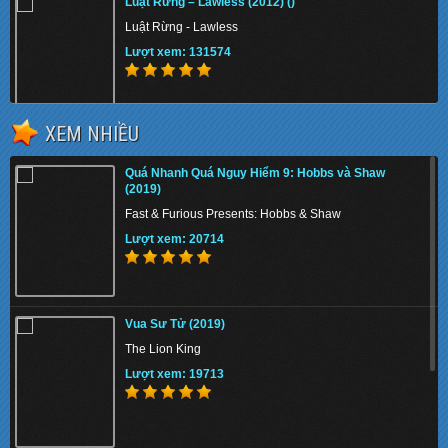
Luật Rừng – Lawless (2012) ()
Luật Rừng - Lawless
Lượt xem: 131574
XEM NHIỀU
[TMTV] Qúy Bà Cảnh Sát 2 (2015–)
Quá Nhanh Quá Nguy Hiểm 9: Hobbs và Shaw
Mrs. Cop
(2019)
Lượt xem: 151815
Fast & Furious Presents: Hobbs & Shaw
Lượt xem: 20714
Chiến Binh Puli (2015)
Vua Sư Tử (2019)
Puli
The Lion King
Lượt xem: 155363
Lượt xem: 19713