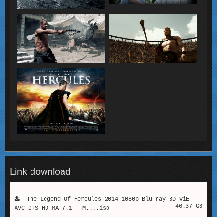
Link download
The Legend Of Hercules 2014 1080p Blu-ray 3D ViE
46.37 GB
AVC DTS-HD MA 7.1 - M....iso