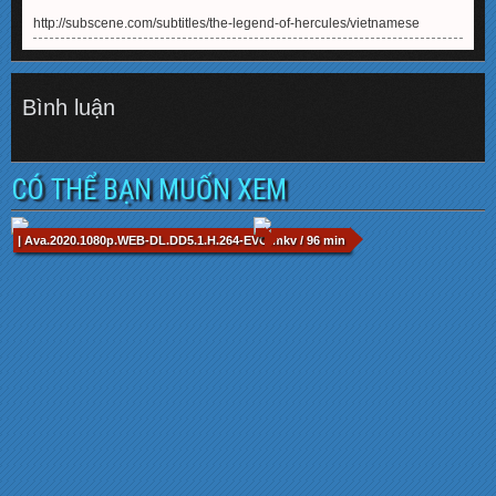
http://subscene.com/subtitles/the-legend-of-hercules/vietnamese
Bình luận
CÓ THỂ BẠN MUỐN XEM
| Ava.2020.1080p.WEB-DL.DD5.1.H.264-EVO.mkv / 96 min