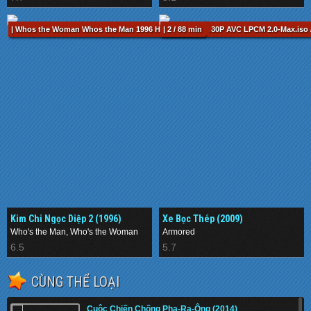
| Whos the Woman Whos the Man 1996 HKG Blu-ray 1080P AVC LPCM 2.0-Max.iso /
| 2 / 88 min
Kim Chi Ngọc Diệp 2 (1996)
Xe Bọc Thép (2009)
Who's the Man, Who's the Woman
Armored
6.5
5.7
CÙNG THỂ LOẠI
Cuộc Chiến Chống Pha-Ra-Ông (2014)