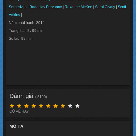
Serbedzija
|
Radoslav Parvanov
|
Roxanne McKee
|
Sarai Givaty
|
Scott
Adkins
|
Năm phát hành: 2014
Trạng thái: 2 / 99 min
Số tập: 99 min
Info: 4.2
Lượt xem: 141827
Đánh giá
( 5190)
CÓ VẺ HAY
MÔ TẢ