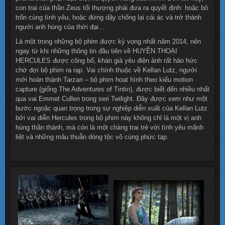
con trai của thần Zeus tối thượng phải đưa ra quyết định: hoặc bỏ
trốn cùng tình yêu, hoặc đứng dậy chống lại cái ác và trở thành
người anh hùng của thời đại…
Là một trong những bộ phim được kỳ vọng nhất năm 2014, nên
ngay từ khi những thông tin đầu tiên về HUYỀN THOẠI
HERCULES được công bố, khán giả yêu điện ảnh rất háo hức
chờ đợi bộ phim ra rạp. Vai chính thuộc về Kellan Lutz, người
mới hoàn thành Tarzan – bộ phim hoạt hình theo kiểu motion
capture (giống The Adventures of Tintin), được biết đến nhiều nhất
qua vai Emmet Cullen trong seri Twilight. Đây được xem như một
bước ngoặc quan trọng trong sự nghiệp diễn xuất của Kellan Lutz
bởi vai diễn Hercules trong bộ phim này không chỉ là một vị anh
hùng thần thánh, mà còn là một chàng trai trẻ với tình yêu mãnh
liệt và những mâu thuẫn dòng tộc vô cùng phức tạp.