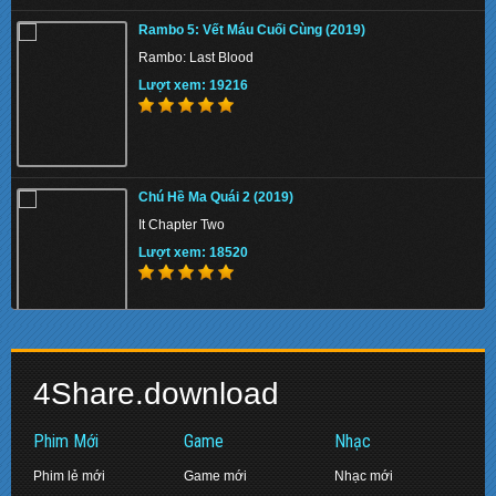
Tử Địa Skyfall (2012)
Rambo 5: Vết Máu Cuối Cùng (2019)
Skyfall
Rambo: Last Blood
Lượt xem: 156033
Lượt xem: 19216
Sự Cám Dỗ Nguy Hiểm (Vòng Tay Cám Dỗ) –
Links To Temptation (TVB 2011) (19 Tập) ()
Chú Hề Ma Quái 2 (2019)
Sự Cám Dỗ Nguy Hiểm - Links To Temptation
It Chapter Two
Lượt xem: 141282
Lượt xem: 18520
Danh Viện Vọng Tộc ()
Biệt Đội Siêu Anh Hùng: Hồi Kết (2019)
Silver Spoon, Sterling Shackles - TVB
4Share.download
Avengers: Endgame
Lượt xem: 155188
Lượt xem: 17469
Phim Mới
Game
Nhạc
Phim lẻ mới
Game mới
Nhạc mới