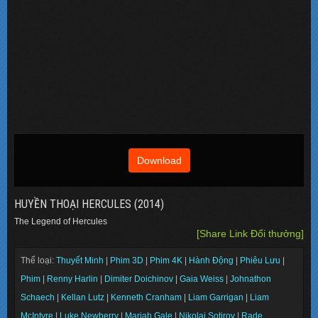
Download
HUYỀN THOẠI HERCULES (2014)
The Legend of Hercules
[Share Link Đổi thưởng]
Thể loại:
Thuyết Minh
|
Phim 3D
|
Phim 4K
|
Hành Động
|
Phiêu Lưu
|
Phim
|
Renny Harlin
|
Dimiter Doichinov
|
Gaia Weiss
|
Johnathon
Schaech
|
Kellan Lutz
|
Kenneth Cranham
|
Liam Garrigan
|
Liam
McIntyre
|
Luke Newberry
|
Mariah Gale
|
Nikolai Sotirov
|
Rade