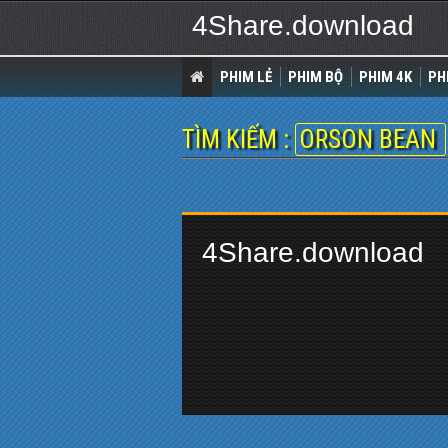
4Share.download
PHIM LẺ
PHIM BỘ
PHIM 4K
PH
TÌM KIẾM :
ORSON BEAN
4Share.download