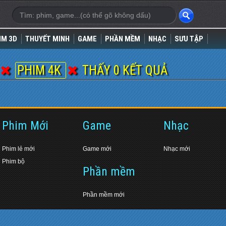
IM 3D
THUYẾT MINH
GAME
PHẦN MỀM
NHẠC
SƯU TẬP
PHIM 4K
THẤY 0 KẾT QUẢ
Phim Mới
Game
Nhạc
Phim lẻ mới
Game mới
Nhạc mới
Phim bộ
Phần mềm
Phần mềm mới