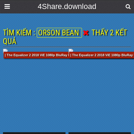
4Share.download
TÌM KIẾM :
ORSON BEAN
THẤY 2 KẾT
QUẢ
| The Equalizer 2 2018 ViE 1080p BluRay DTS-HD MA 5.1 x264-MiBR.mkv / 121 min
| The Equalizer 2 2018 ViE 1080p BluRa