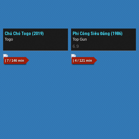
Chú Chó Togo (2019)
Phi Công Siêu Đẳng (1986)
Togo
Top Gun
.
6.9
| 7 / 146 min
| 4 / 121 min