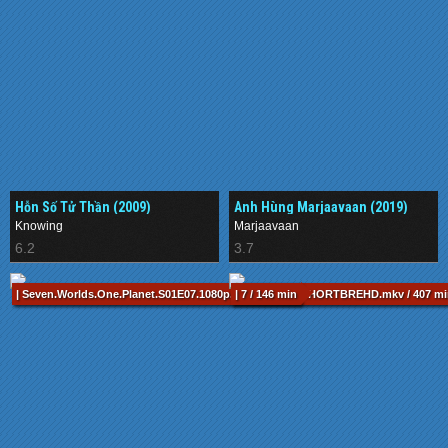
Hỗn Số Tử Thần (2009)
Anh Hùng Marjaavaan (2019)
Knowing
Marjaavaan
6.2
3.7
| Seven.Worlds.One.Planet.S01E07.1080p.BluRay.x264-SHORTBREHD.mkv / 407 m
| 7 / 146 min