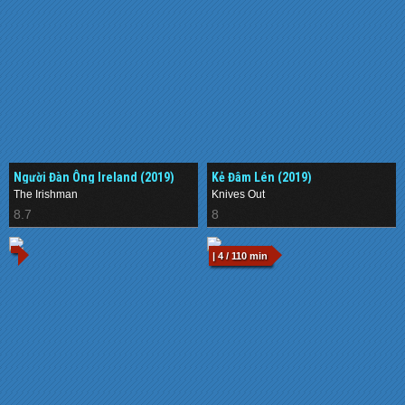
Người Đàn Ông Ireland (2019)
Kẻ Đâm Lén (2019)
The Irishman
Knives Out
8.7
8
| 4 / 110 min