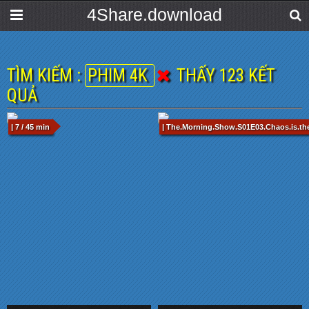
4Share.download
TÌM KIẾM :
PHIM 4K
THẤY 123 KẾT
QUẢ
| 7 / 45 min
| The.Morning.Show.S01E03.Chaos.is.t