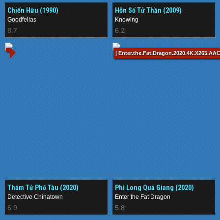
Chiến Hữu (1990)
Hỗn Số Tử Thần (2009)
Goodfellas
Knowing
8.7
6.2
| Enter.the.Fat.Dragon.2020.4K.X265.A
Thám Tử Phố Tàu (2020)
Phì Long Quá Giang (2020)
Detective Chinatown
Enter the Fat Dragon
6.9
5.8