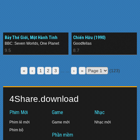
Bảy Thế Giới, Một Hành Tinh
Chiến Hữu (1990)
(2019–)
BBC: Seven Worlds, One Planet
Goodfellas
9.5
8.7
«
‹
1
2
3
... ...
›
»
(123)
4Share.download
Phim Mới
Game
Nhạc
Phim lẻ mới
Game mới
Nhạc mới
Phim bộ
Phần mềm