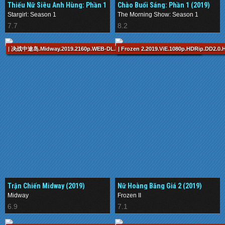
Thiếu Nữ Siêu Anh Hùng: Phần 1
Chào Buổi Sáng: Phần 1 (2019)
(2020–)
Stargirl: Season 1
The Morning Show: Season 1
7.7
8.2
| 决战中途岛.Midway.2019.2160p.WEB-DL.H265.AAC-OurTV.mp4 / 138 min
| Frozen 2.2019.ViE.1080p.HDRip.DD2.0.
Trận Chiến Midway (2019)
Nữ Hoàng Băng Giá 2 (2019)
Midway
Frozen II
6.9
7.1