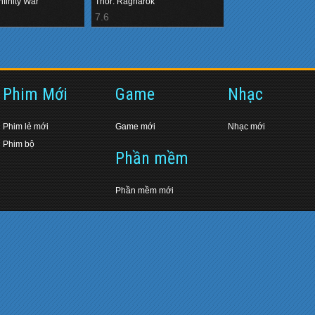
Cực (2018)
Thế (2017)
nfinity War
Thor: Ragnarok
7.6
Phim Mới
Game
Nhạc
Phim lẻ mới
Game mới
Nhạc mới
Phim bộ
Phần mềm
Phần mềm mới