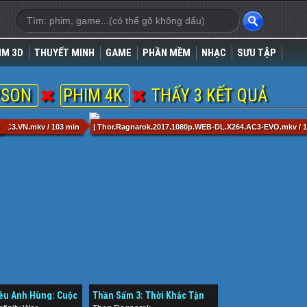
IM 3D
THUYẾT MINH
GAME
PHẦN MỀM
NHẠC
SƯU TẬP
PSON
PHIM 4K
THẤY 3 KẾT QUẢ
.AC3.VN.mkv / 103 min
| Thor.Ragnarok.2017.1080p.WEB-DL.X264.AC3-EVO.mkv / 
iêu Anh Hùng: Cuộc
Thần Sấm 3: Thời Khắc Tận