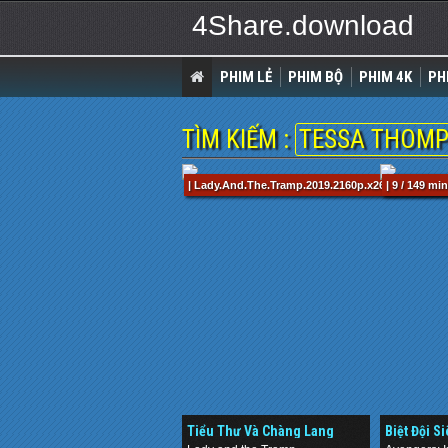
4Share.download
PHIM LẺ
PHIM BỘ
PHIM 4K
PH
TÌM KIẾM :
TESSA THOM
| Lady.And.The.Tramp.2019.2160p.x265.10bit.SDR
| 9 / 149 min
Tiểu Thư Và Chàng Lang
Biệt Đội S