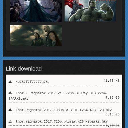
Link download
41.76 KB
4e787f7f77777a78.
Thor - Ragnarok 2017 ViE 720p BluRay DTS x264-
7.93 GB
SPARKS.mkv
Thor.Ragnarok.2017.1080p.WEB-DL.X264.AC3-EVO.mkv
5.16 GB
thor.ragnarok.2017.720p.bluray.x264-sparks.mkv
6.56 GB