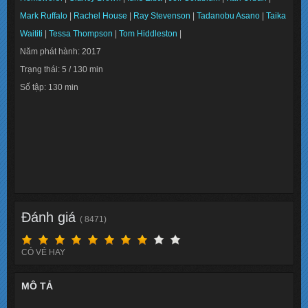
Mark Ruffalo
|
Rachel House
|
Ray Stevenson
|
Tadanobu Asano
|
Taika
Waititi
|
Tessa Thompson
|
Tom Hiddleston
|
Năm phát hành: 2017
Trạng thái: 5 / 130 min
Số tập: 130 min
Info: 7.6
Lượt xem: 159991
Đánh giá
( 8471)
CÓ VẺ HAY
MÔ TẢ