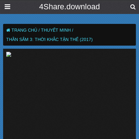
4Share.download
TRANG CHỦ /
THUYẾT MINH /
THẦN SẤM 3: THỜI KHẮC TẬN THẾ (2017)