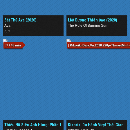
Sát Thủ Ava (2020)
Liệt Dương Thiên Đạo (2020)
Ava
The Rule Of Burning Sun
5.7
.
| 7 / 45 min
| Kikoriki.Deja.Vu.2018.720p-ThuyetMinh
Thiếu Nữ Siêu Anh Hùng: Phần 1
Kikoriki Du Hành Vượt Thời Gian