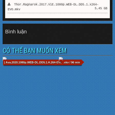
Thor.Ragnarok.2017.ViE.1080p.WEB-DL.DD5.1.x264-
5.45 GB
EVO.mkv
Bình luận
CÓ THỂ BẠN MUỐN XEM
| Ava.2020.1080p.WEB-DL.DD5.1.H.264-EVO.mkv / 96 min