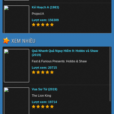
Kế Hoạch A (1983)
Project A
Lượt xem: 156309
XEM NHIỀU
Trùm Hương Cảng 2 (2019)
Quá Nhanh Quá Nguy Hiểm 9: Hobbs và Shaw
Chasing the Dragon II: Wild Wild Bunch
(2019)
Lượt xem: 140812
Fast & Furious Presents: Hobbs & Shaw
Lượt xem: 20715
Quá Nhanh Quá Nguy Hiểm 9: Hobbs và Shaw
(2019)
Vua Sư Tử (2019)
Fast & Furious Presents: Hobbs & Shaw
The Lion King
Lượt xem: 20715
Lượt xem: 19714