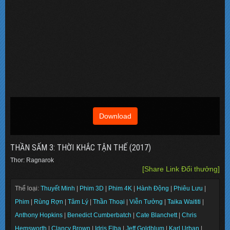
Download
THẦN SẤM 3: THỜI KHẮC TẬN THẾ (2017)
Thor: Ragnarok
[Share Link Đổi thưởng]
Thể loại:
Thuyết Minh
|
Phim 3D
|
Phim 4K
|
Hành Động
|
Phiêu Lưu
|
Phim
|
Rùng Rợn
|
Tâm Lý
|
Thần Thoại
|
Viễn Tưởng
|
Taika Waititi
|
Anthony Hopkins
|
Benedict Cumberbatch
|
Cate Blanchett
|
Chris
Hemsworth
|
Clancy Brown
|
Idris Elba
|
Jeff Goldblum
|
Karl Urban
|