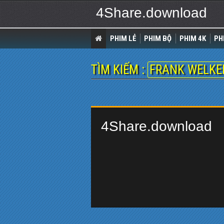
4Share.download
PHIM LẺ
PHIM BỘ
PHIM 4K
PH
TÌM KIẾM :
FRANK WELK
4Share.download