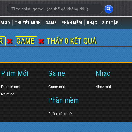
IM 3D
THUYẾT MINH
GAME
PHẦN MỀM
NHẠC
SƯU TẬP
ER
GAME
THẤY 0 KẾT QUẢ
Phim Mới
Game
Nhạc
Phim lẻ mới
Game mới
Nhạc mới
Phim bộ
Phần mềm
Phần mềm mới