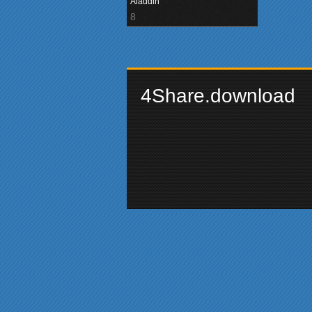
(1992)
Aladdin
8
4Share.download