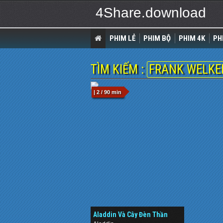
4Share.download
PHIM LẺ
PHIM BỘ
PHIM 4K
PH
TÌM KIẾM :
FRANK WELK
| 2 / 90 min
Aladdin Và Cây Đèn Thần