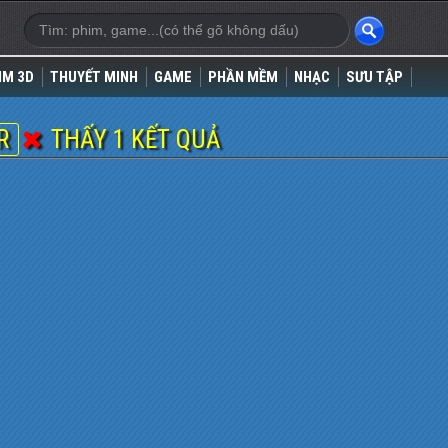
IM 3D
THUYẾT MINH
GAME
PHẦN MỀM
NHẠC
SƯU TẬP
ER
THẤY 1 KẾT QUẢ