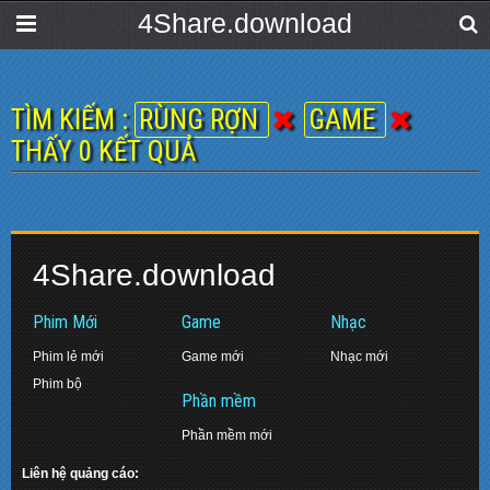
4Share.download
TÌM KIẾM :
RÙNG RỢN
GAME
THẤY 0 KẾT QUẢ
4Share.download
Phim Mới
Game
Nhạc
Phim lẻ mới
Game mới
Nhạc mới
Phim bộ
Phần mềm
Phần mềm mới
Liên hệ quảng cáo: