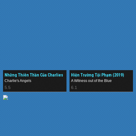
Những Thiên Thần Của Charlies
Hiện Trường Tội Phạm (2019)
(2000)
Charlie's Angels
A Witness out of the Blue
5.5
6.1