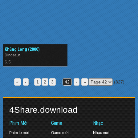
Khủng Long (2000)
Dinosaur
6.5
«
‹
...
1
2
3
...
42
›
»
(827)
4Share.download
Phim Mới
Game
Nhạc
Phim lẻ mới
Game mới
Nhạc mới