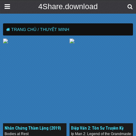
4Share.download
TRANG CHỦ /
THUYẾT MINH
Nhân Chứng Thầm Lặng (2019)
Diệp Vấn 2: Tôn Sư Truyền Kỳ
(2010)
Bodies at Rest
Ip Man 2: Legend of the Grandmaster