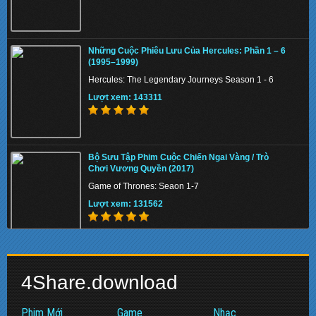
Cupid's Kitchen S01 2022 - Vị Giác Tình Yêu
Những Cuộc Phiêu Lưu Của Hercules: Phần 1 – 6
Lượt xem: 140331
(1995–1999)
Hercules: The Legendary Journeys Season 1 - 6
Lượt xem: 143311
Hợp Đồng Tình Yêu S01 2022 - Love in Contract
Bộ Sưu Tập Phim Cuộc Chiến Ngai Vàng / Trò
Lượt xem: 139855
Chơi Vương Quyền (2017)
Game of Thrones: Seaon 1-7
Lượt xem: 131562
Inspector Koo S01 2021 - Thanh Tra Koo
Tình Yêu Giáng Xuống Đầu (2019)
Lượt xem: 156744
4Share.download
Crash Landing on You
Lượt xem: 156242
Phim Mới
Game
Nhạc