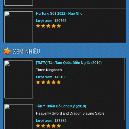
Hu Tong S01 2022 - Ngõ Nhỏ
Lượt xem: 150765
XEM NHIỀU
Medieval 2022 - Thời Trung Cổ
[TMTV] Tân Tam Quốc Diễn Nghĩa (2010)
Lượt xem: 156585
Three Kingdoms
Lượt xem: 145100
Tokyo Vice S01 - Thế Giới Ngầm Tokyo
Tân Ỷ Thiên Đồ Long Ký (2019)
Lượt xem: 138792
Heavenly Sword and Dragon Slaying Sabre
Lượt xem: 137889