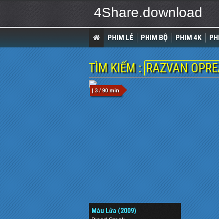
4Share.download
PHIM LẺ
PHIM BỘ
PHIM 4K
PH
TÌM KIẾM :
RAZVAN OPR
| 3 / 90 min
Máu Lửa (2009)