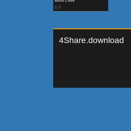
Blood Creek
5.3
4Share.download