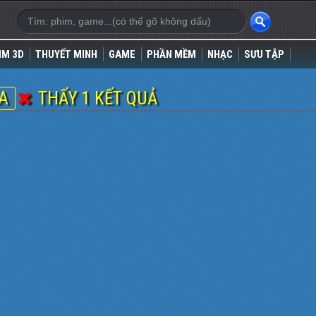
IM 3D
THUYẾT MINH
GAME
PHẦN MỀM
NHẠC
SƯU TẬP
EA
THẤY 1 KẾT QUẢ