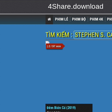
4Share.download
PHIM LẺ
PHIM BỘ
PHIM 4K
PH
TÌM KIẾM :
STEPHEN S. 
| 2 / 97 min
Đêm Biến Cố (2019)