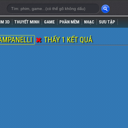
IM 3D
THUYẾT MINH
GAME
PHẦN MỀM
NHẠC
SƯU TẬP
CAMPANELLI
THẤY 1 KẾT QUẢ