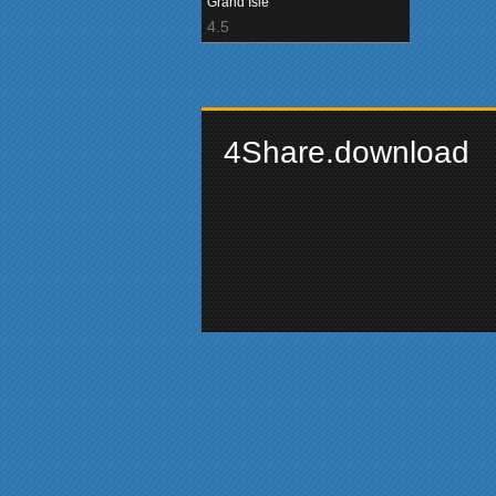
Grand Isle
4.5
4Share.download