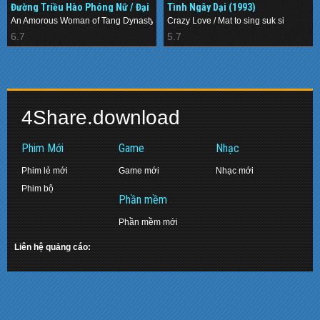
Đường Triều Hào Phóng Nữ / Đại
Tình Ngây Dại (1993)
Đường Mỹ Nữ (1984)
An Amorous Woman of Tang Dynasty
Crazy Love / Mat to sing suk si
6.7
5.7
4Share.download
Phim Mới
Game
Nhạc
Phim lẻ mới
Game mới
Nhạc mới
Phim bộ
Phần mềm
Phần mềm mới
Liên hệ quảng cáo: