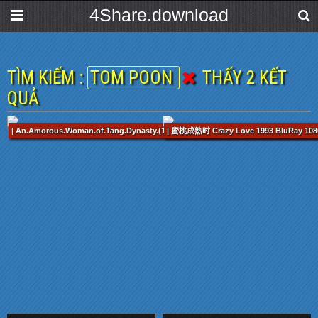
4Share.download
TÌM KIẾM :
TOM POON
THẤY 2 KẾT
QUẢ
| An.Amorous.Woman.of.Tang.Dynasty.(1984).NTSC.DVD9.Remux (Co Trang).mkv /
| 蜜桃成熟时 Crazy Love 1993 BluRay 1080