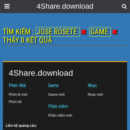
4Share.download
TÌM KIẾM :
JOSE ROSETE
GAME
THẤY 0 KẾT QUẢ
4Share.download
Phim Mới
Game
Nhạc
Phim lẻ mới
Game mới
Nhạc mới
Phim bộ
Phần mềm
Phần mềm mới
Liên hệ quảng cáo: