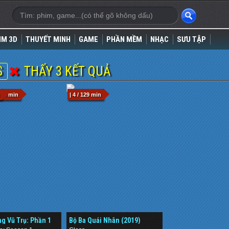
IM 3D
THUYẾT MINH
GAME
PHẦN MỀM
NHẠC
SƯU TẬP
S
THẤY 3 KẾT QUẢ
 96 min
| 4 / 129 min
g Vũ Trụ: Phần 1
Bộ Ba Quái Nhân (2019)