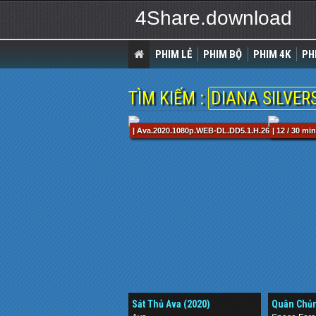
4Share.download
PHIM LẺ
PHIM BỘ
PHIM 4K
PH
TÌM KIẾM :
DIANA SILVER
| Ava.2020.1080p.WEB-DL.DD5.1.H.264-EVO.mkv /
| 12 / 30 min
Sát Thủ Ava (2020)
Quân Chủn