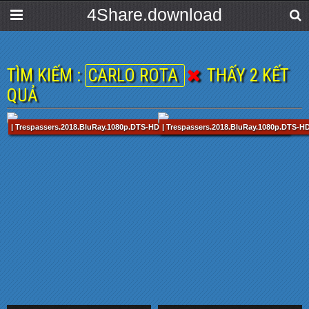
4Share.download
TÌM KIẾM :
CARLO ROTA
THẤY 2 KẾT
QUẢ
| Trespassers.2018.BluRay.1080p.DTS-HDMA5.1.x265.10bit-CHD.mkv / 88 min
| Trespassers.2018.BluRay.1080p.DTS-H