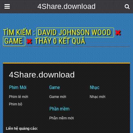
4Share.download
TÌM KIẾM :
DAVID JOHNSON WOOD
GAME
THẤY 0 KẾT QUẢ
4Share.download
Phim Mới
Game
Nhạc
Phim lẻ mới
Game mới
Nhạc mới
Phim bộ
Phần mềm
Phần mềm mới
Liên hệ quảng cáo: