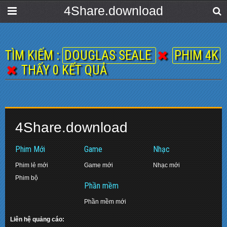
4Share.download
TÌM KIẾM :
DOUGLAS SEALE
PHIM 4K
THẤY 0 KẾT QUẢ
4Share.download
Phim Mới
Game
Nhạc
Phim lẻ mới
Game mới
Nhạc mới
Phim bộ
Phần mềm
Phần mềm mới
Liên hệ quảng cáo: