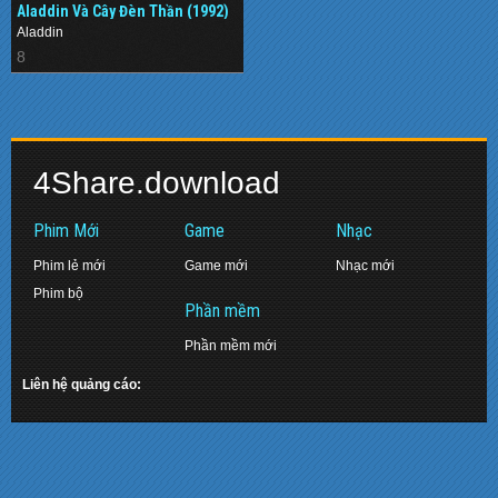
Aladdin Và Cây Đèn Thần (1992)
Aladdin
8
4Share.download
Phim Mới
Game
Nhạc
Phim lẻ mới
Game mới
Nhạc mới
Phim bộ
Phần mềm
Phần mềm mới
Liên hệ quảng cáo: