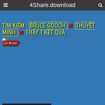
4Share.download
TÌM KIẾM :
BRUCE GOOCH
THUYẾT
MINH
THẤY 1 KẾT QUẢ
| 2 / 90 min