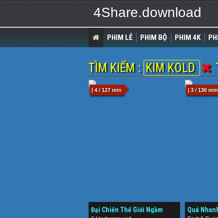
4Share.download
PHIM LẺ
PHIM BỘ
PHIM 4K
PH
TÌM KIẾM :
KIM KOLD
| 4 / 127 min
| 3 / 130 min
Đại Chiến Thế Giới Ngầm
Quá Nhanh