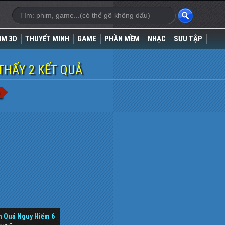
IM 3D
THUYẾT MINH
GAME
PHẦN MỀM
NHẠC
SƯU TẬP
THẤY 2 KẾT QUẢ
 Quá Nguy Hiểm 6