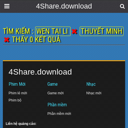
4Share.download
TÌM KIẾM :
WEN TAI LI
THUYẾT MINH
THẤY 0 KẾT QUẢ
4Share.download
Phim Mới
Game
Nhạc
Phim lẻ mới
Game mới
Nhạc mới
Phim bộ
Phần mềm
Phần mềm mới
Liên hệ quảng cáo: