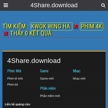
4Share.download
TÌM KIẾM :
KWOK WING HA
PHIM 4K
THẤY 0 KẾT QUẢ
4Share.download
Phim Mới
Game
Nhạc
Phim lẻ mới
Game mới
Nhạc mới
Phim bộ
Phần mềm
Phần mềm mới
Liên hệ quảng cáo: