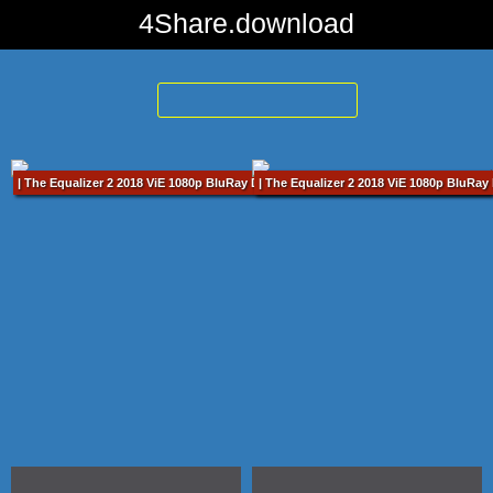
4Share.download
TÌM KIẾM :
ORSON BEAN
THẤY 2 KẾT
QUẢ
| The Equalizer 2 2018 ViE 1080p BluRay DTS-HD MA 5.1 x264-MiBR.mkv / 121 min
| The Equalizer 2 2018 ViE 1080p BluRa
Thiện Ác Đối Đầu 2 (2018)
Thiện Ác Đối Đầu 2 ()