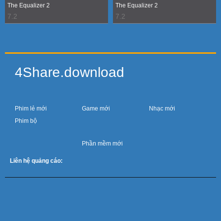
The Equalizer 2
The Equalizer 2
7.2
7.2
4Share.download
Phim Mới
Game
Nhạc
Phim lẻ mới
Game mới
Nhạc mới
Phim bộ
Phần mềm
Phần mềm mới
Liên hệ quảng cáo: