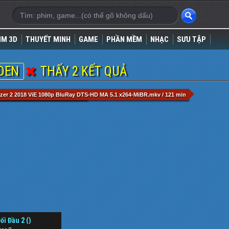
IM 3D
THUYẾT MINH
GAME
PHẦN MỀM
NHẠC
SƯU TẬP
LDEN
THẤY 2 KẾT QUẢ
 MA 5.1 x264-MiBR.mkv / 121 min
izer 2 2018 ViE 1080p BluRay DTS-HD MA 5.1 x264-MiBR.mkv / 121 min
ối Đầu 2 ()