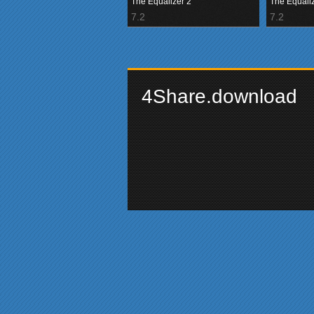
The Equalizer 2
The Equali
7.2
7.2
4Share.download