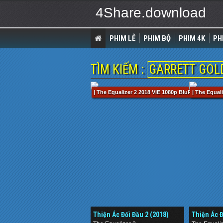
4Share.download
PHIM LẺ
PHIM BỘ
PHIM 4K
PH
TÌM KIẾM :
GARRETT GO
| The Equalizer 2 2018 ViE 1080p BluRay DTS-HD
| The Equal
Thiện Ác Đối Đầu 2 (2018)
Thiện Ác Đ