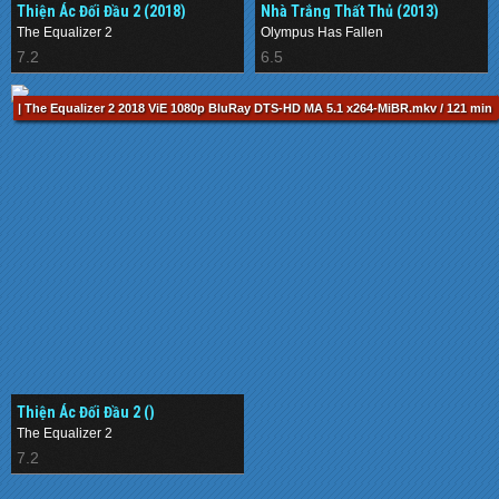
Thiện Ác Đối Đầu 2 (2018)
Nhà Trắng Thất Thủ (2013)
The Equalizer 2
Olympus Has Fallen
7.2
6.5
| The Equalizer 2 2018 ViE 1080p BluRay DTS-HD MA 5.1 x264-MiBR.mkv / 121 min
Thiện Ác Đối Đầu 2 ()
The Equalizer 2
7.2