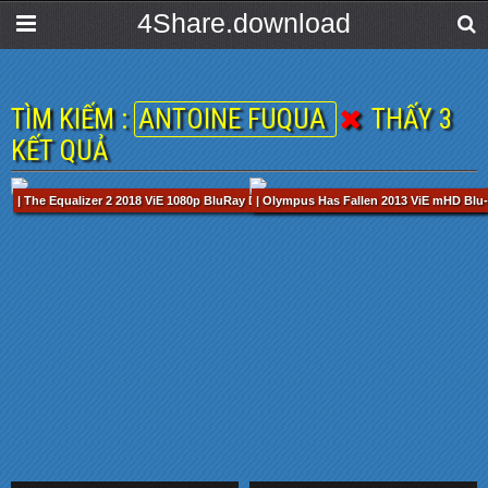
4Share.download
TÌM KIẾM :
ANTOINE FUQUA
THẤY 3
KẾT QUẢ
| The Equalizer 2 2018 ViE 1080p BluRay DTS-HD MA 5.1 x264-MiBR.mkv / 121 min
| Olympus Has Fallen 2013 ViE mHD Blu-