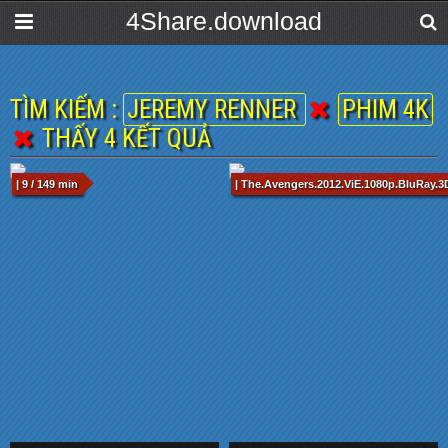
4Share.download
TÌM KIẾM :
JEREMY RENNER
PHIM 4K
THẤY 4 KẾT QUẢ
| 9 / 149 min
| The.Avengers.2012.ViE.1080p.BluRay.