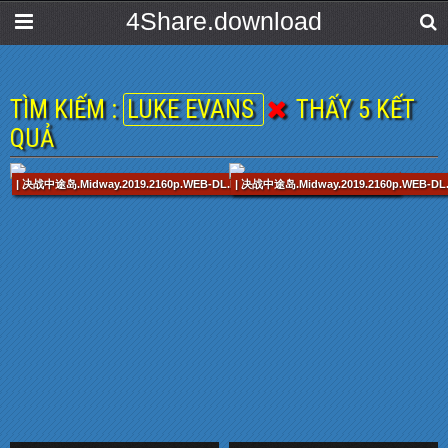
4Share.download
TÌM KIẾM :
LUKE EVANS
THẤY 5 KẾT
QUẢ
| 决战中途岛.Midway.2019.2160p.WEB-DL.H265.AAC-OurTV.mp4 / 138 min
| 决战中途岛.Midway.2019.2160p.WEB-DL.H