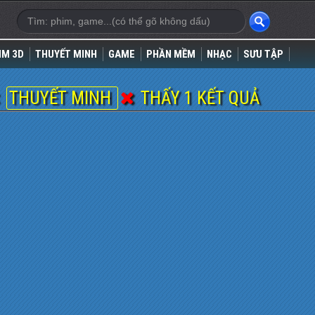
IM 3D
THUYẾT MINH
GAME
PHẦN MỀM
NHẠC
SƯU TẬP
THUYẾT MINH
THẤY 1 KẾT QUẢ