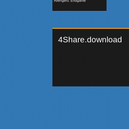
Kết (2019)
Avengers: Endgame
.
4Share.download