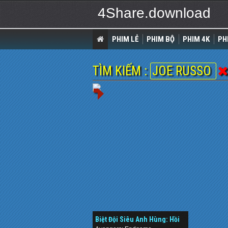
4Share.download
PHIM LẺ
PHIM BỘ
PHIM 4K
PH
TÌM KIẾM :
JOE RUSSO
Biệt Đội Siêu Anh Hùng: Hồi