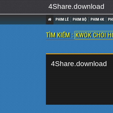
4Share.download
PHIM LẺ
PHIM BỘ
PHIM 4K
PH
TÌM KIẾM :
KWOK CHOI 
4Share.download