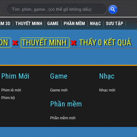
IM 3D
THUYẾT MINH
GAME
PHẦN MỀM
NHẠC
SƯU TẬP
HON
THUYẾT MINH
THẤY 0 KẾT QUẢ
Phim Mới
Game
Nhạc
Phim lẻ mới
Game mới
Nhạc mới
Phim bộ
Phần mềm
Phần mềm mới